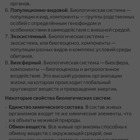
органов.
Популяционно-видовой
.
Биологическая система —
популяция и вид, компоненты — группы родственных
особей с определённым генофондом и
особенностями взаимодействия с внешней средой.
Экосистемный
.
Биологическая система —
экосистема, или биогеоценоз, компоненты —
популяции разных видов и комплекс условий среды
обитания.
Биосферный
.
Биологическая система — биосфера,
компоненты — биогеоценозы и антропогенное
воздействие.
Это высший уровень организации
жизни, на котором происходит глобальный
круговорот веществ и превращение энергии.
Некоторые свойства биологических систем
:
Единство химического состава
.
В состав живых
организмов входят те же химические элементы, что
и в объекты неживой природы.
Обмен веществ
.
Все живые организмы способны к
обмену веществ с окружающей средой, они
поглощают из среды элементы питания и выделяют