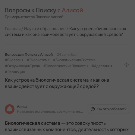
Вопросы к Поиску 
с Алисой
Примеры ответов Поиска с Алисой
Главная
/
Наука и образование
/
Как устроена биологическая
система и как она взаимодействует с окружающей средой?
Вопрос для Поиска с Алисой
24 сентября
#Биология
#Экосистема
#БиологическаяСистема
#ОкружающаяСреда
#ЭкологическиеПроцессы
#Адаптация
#Эволюция
Как устроена биологическая система и как она
взаимодействует с окружающей средой?
Алиса
Как это работает?
На основе источников, возможны неточности
Биологическая система
— это совокупность
взаимосвязанных компонентов, деятельность которых