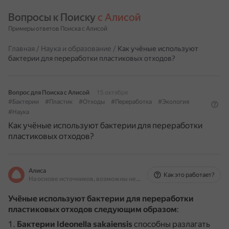
Вопросы к Поиску 
с Алисой
Примеры ответов Поиска с Алисой
Главная
/
Наука и образование
/
Как учёные используют
бактерии для переработки пластиковых отходов?
Вопрос для Поиска с Алисой
15 октября
#Бактерии
#Пластик
#Отходы
#Переработка
#Экология
#Наука
Как учёные используют бактерии для переработки
пластиковых отходов?
Алиса
Как это работает?
На основе источников, возможны неточности
Учёные используют бактерии для переработки
пластиковых отходов следующим образом
:
Бактерии Ideonella sakaiensis
способны разлагать