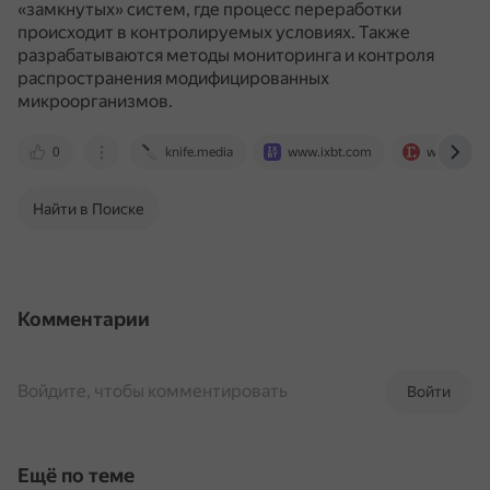
«замкнутых» систем, где процесс переработки
происходит в контролируемых условиях.
Также
разрабатываются методы мониторинга и контроля
распространения модифицированных
микроорганизмов.
0
knife.media
www.ixbt.com
www.gazet
Найти в Поиске
Комментарии
Войдите, чтобы комментировать
Войти
Ещё по теме