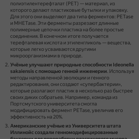
полиэтилентерефталат (PET) — материал, из
которого делают пластиковые бутылки и упаковку.
Для этого они выделяют два типа ферментов: PETase
и MHETase.
Эти ферменты разрезают длинные
полимерные цепочки пластика на более простые
соединения.
В конечном итоге получается
терефталевая кислота и этиленгликоль — вещества,
которые легко усваиваются другими
микроорганизмами в природе.
Учёные улучшают природные способности Ideonella
sakaiensis с помощью генной инженерии
.
Используя
методы направленной эволюции и генного
редактирования, они создают «супербактерии»,
которые разлагают пластик в несколько раз быстрее
своих диких собратьев.
Например, команда из
Портсмутского университета смогла
модифицировать фермент PETase, увеличив его
эффективность на 20%.
Американские учёные из Университета штата
Иллинойс создали генномодифицированные
бактерии для переработки пластикового мусора
.