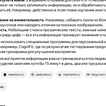
изучать новое
.
Ежедневно открывая для себя что-то необыч
мозг не только запоминать информацию, но и обрабатывать
ать её.
Например, действенно в этом плане изучение инос
ания на внимательность
.
Например, собирать пазлы из бо
 кусочков или находить отличия на похожих изображениях.
усть
.
Небольшие стихи и прозаические тексты, важные ном
и ряды цифр — вся эта информация тренирует внимание и п
 использовать специальные программы для персональной 
например, CogniFit, где по результатам тестирования предл
ая тренировка для улучшения восприятия.
ия восприятия информации важно тренироваться последова
уделяя занятиям хотя бы 15 минут в день, два или три раза 
newneuro.ru
pedsovet.su
naymenok.ru
blog.mann-i
ске
ии