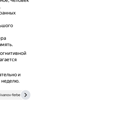
ное, человек
,
транных
льшого
ера
амять.
когнитивной
агается
тельно и
в неделю.
vanov-ferber.ru
www.cognifit.com