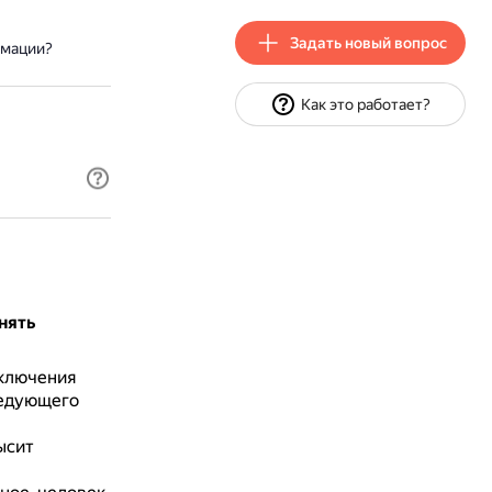
Задать новый вопрос
рмации?
Как это работает?
нять
дключения
ледующего
ысит