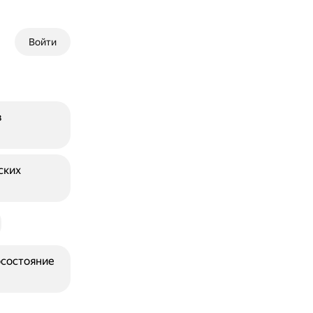
Войти
в
ских
осостояние