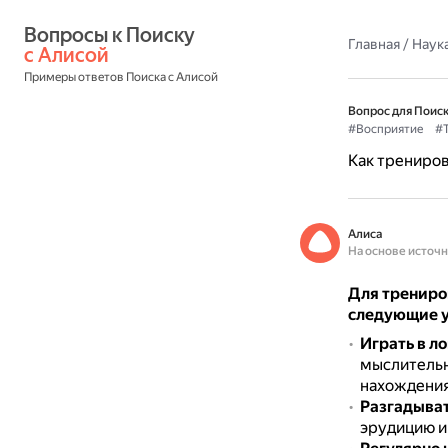
Вопросы к Поиску 
Главная
/
Наука
с Алисой
Примеры ответов Поиска с Алисой
Вопрос для Поиск
#Восприятие
#Т
Как трениров
Алиса
На основе источ
Для трениро
следующие 
Играть в л
мыслительн
нахождения
Разгадыват
эрудицию и