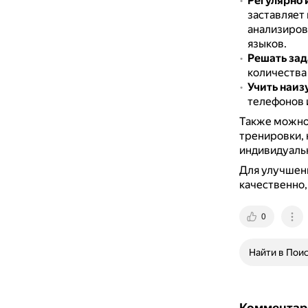
Регулярно 
заставляет 
анализиров
языков.
Решать зад
количества
Учить наиз
телефонов 
Также можно
тренировки, 
индивидуальн
Для улучшен
качественно, 
0
Найти в Пои
Комментар