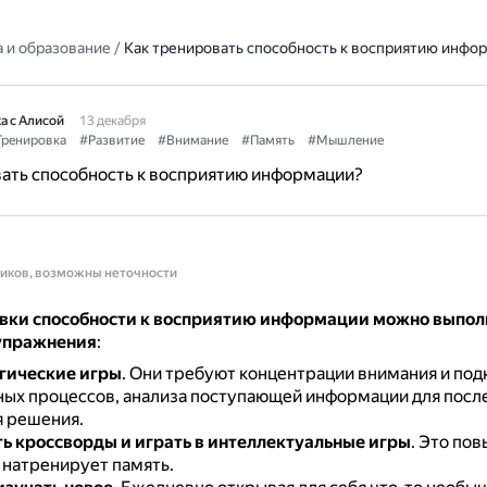
 и образование
/
Как тренировать способность к восприятию инфо
а с Алисой
13 декабря
ренировка
#Развитие
#Внимание
#Память
#Мышление
ать способность к восприятию информации?
ников, возможны неточности
вки способности к восприятию информации можно выпол
упражнения
:
огические игры
.
Они требуют концентрации внимания и по
ых процессов, анализа поступающей информации для пос
 решения.
ь кроссворды и играть в интеллектуальные игры
.
Это пов
 натренирует память.