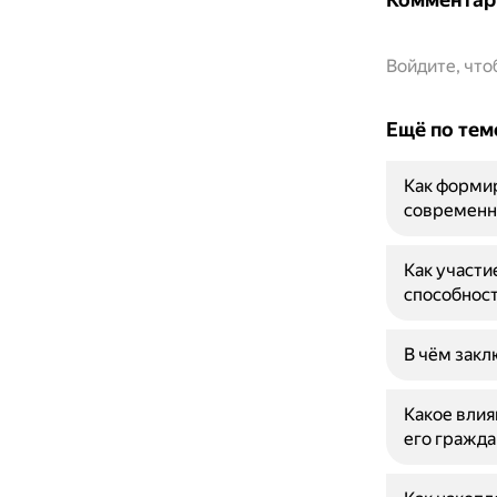
Войдите, чт
Ещё по тем
Как форми
современн
Как участи
способнос
В чём закл
Какое влия
его гражда