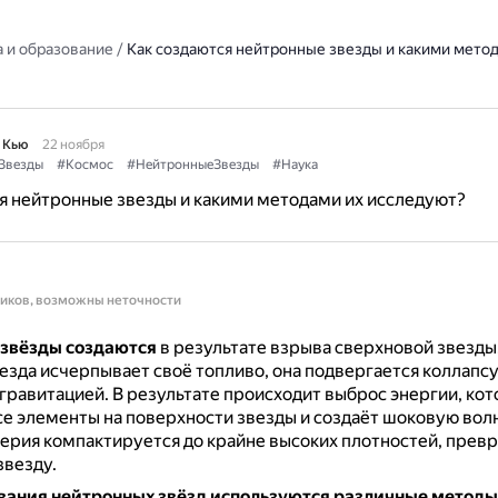
 и образование
/
Как создаются нейтронные звезды и какими метод
 Кью
22 ноября
Звезды
#Космос
#НейтронныеЗвезды
#Наука
я нейтронные звезды и какими методами их исследуют?
ников, возможны неточности
звёзды создаются
в результате взрыва сверхновой звезды
езда исчерпывает своё топливо, она подвергается коллапсу
гравитацией.
В результате происходит выброс энергии, ко
е элементы на поверхности звезды и создаёт шоковую вол
ерия компактируется до крайне высоких плотностей, превр
звезду.
вания нейтронных звёзд используются различные методы