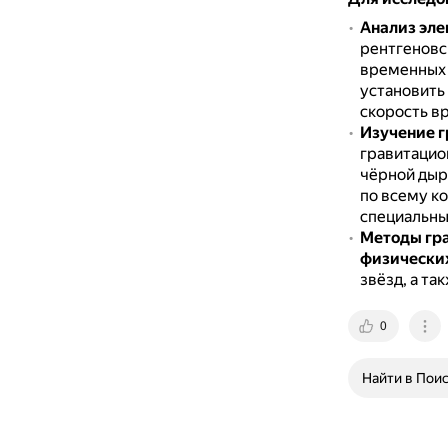
Анализ эле
рентгеновс
временных 
установить 
скорость в
Изучение г
гравитацио
чёрной дыр
по всему к
специальны
Методы гра
физических
звёзд, а та
0
Найти в Пои