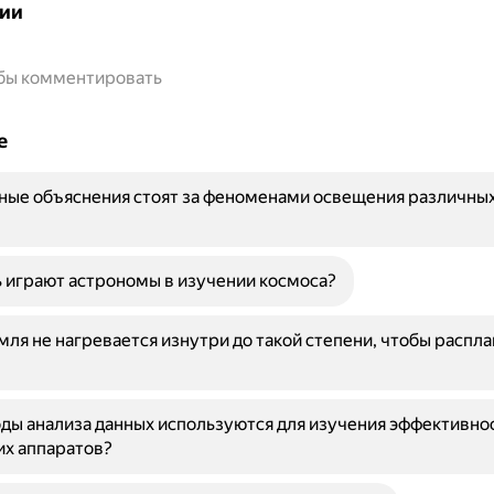
ии
обы комментировать
е
ные объяснения стоят за феноменами освещения различных
 играют астрономы в изучении космоса?
ля не нагревается изнутри до такой степени, чтобы распла
ды анализа данных используются для изучения эффективно
их аппаратов?