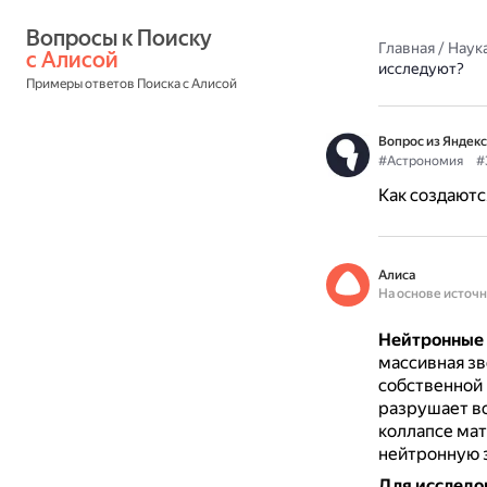
Вопросы к Поиску 
Главная
/
Наука
с Алисой
исследуют?
Примеры ответов Поиска с Алисой
Вопрос из Яндекс
#Астрономия
#
Как создаютс
Алиса
На основе источ
Нейтронные 
массивная зв
собственной 
разрушает вс
коллапсе мат
нейтронную 
Для исследо