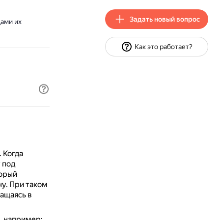
Задать новый вопрос
ами их
Как это работает?
.
Когда
 под
торый
ну.
При таком
ащаясь в
, например: