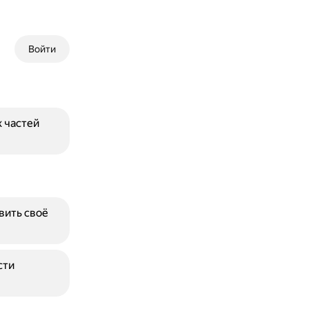
Войти
 частей
вить своё
сти