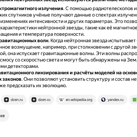
ктромагнитного излучения
.
С помощью радиотелескопов и
ких спутников учёные получают данные о спектрах излучен
изменениях интенсивности и других параметрах.
Это позв
характеристики нейтронной звезды, такие как её магнитное
ращения и температура поверхности.
равитационных волн
.
Когда нейтронная звезда испытывает
нное возмущение, например, при столкновении с другой зв
ой, она испускает гравитационные волны.
Эти волны распр
осмосу со скоростью света и могут быть обнаружены на Зем
ми детекторами.
витационного линзирования и расчёты моделей на основ
 законов
.
Они позволяют установить структуру и состав н
кже предсказать их эволюцию.
dzen.ru
dzen.ru
en.wikipedia.org
yandex.ru
ске