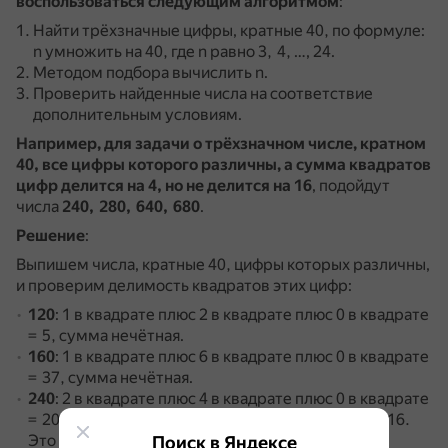
воспользоваться следующим алгоритмом
:
Найти трёхзначные цифры, кратные 40, по формуле:
n умножить на 40, где n равно 3, 4, …, 24.
Методом подбора вычислить n.
Проверить найденные числа на соответствие
дополнительным условиям.
Например, для задачи о трёхзначном числе, кратном
40, все цифры которого различны, а сумма квадратов
цифр делится на 4, но не делится на 16
, подойдут
числа
240, 280, 640, 680
.
Решение
:
Выпишем числа, кратные 40, цифры которых различны,
и проверим делимость квадратов этих цифр:
120
: 1 в квадрате плюс 2 в квадрате плюс 0 в квадрате
= 5, сумма нечётная.
160
: 1 в квадрате плюс 6 в квадрате плюс 0 в квадрате
= 37, сумма нечётная.
240
: 2 в квадрате плюс 4 в квадрате плюс 0 в квадрате
= 20, сумма цифр делится на 4, но не делится на 16.
Это искомое число.
Поиск в Яндексе