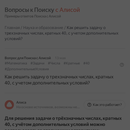
Вопросы к Поиску 
с Алисой
Примеры ответов Поиска с Алисой
Главная
/
Наука и образование
/
Как решить задачу о
трехзначных числах, кратных 40, с учетом дополнительных
условий?
Вопрос для Поиска с Алисой
13 мая
#Математика
#Задачи
#Числа
#Кратные
#40
#ДополнительныеУсловия
Как решить задачу о трехзначных числах, кратных
40, с учетом дополнительных условий?
Алиса
Как это работает?
На основе источников, возможны неточности
Для решения задачи о трёхзначных числах, кратных
40, с учётом дополнительных условий можно