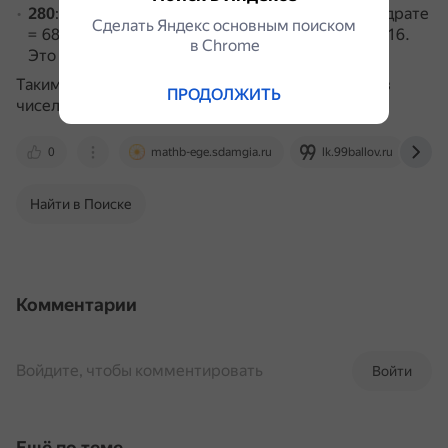
280
: 2 в квадрате плюс 8 в квадрате плюс 0 в квадрате
Сделать Яндекс основным поиском
= 68, сумма цифр делится на 4, но не делится на 16.
в Сhrome
Это искомое число.
Таким образом, условию удовлетворяет любое из
ПРОДОЛЖИТЬ
чисел 240, 280, 640, 680.
0
mathb-ege.sdamgia.ru
lk.99ballov.ru
Найти в Поиске
Комментарии
Войдите, чтобы комментировать
Войти
Ещё по теме