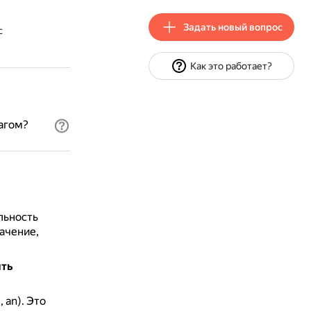
Задать новый вопрос
с
Как это работает?
агом?
льность
ачение,
ить
 an).
Это