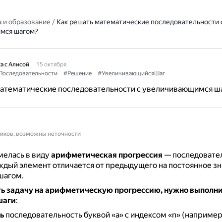
 и образование
/
Как решать математические последовательности 
мся шагом?
а с Алисой
15 октября
Последовательности
#Решение
#УвеличивающийсяШаг
математические последовательности с увеличивающимся ш
ников, возможны неточности
мелась в виду
арифметическая прогрессия
— последовате
аждый элемент отличается от предыдущего на постоянное зн
шагом.
ь задачу на арифметическую прогрессию, нужно выполн
шаги
:
ь
последовательность буквой «a» с индексом «n» (например,