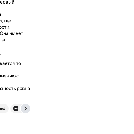
первый
и
n
, где
ости.
Она имеет
шаг
ь:
вается по
внению с
азность равна
net
dzen.ru