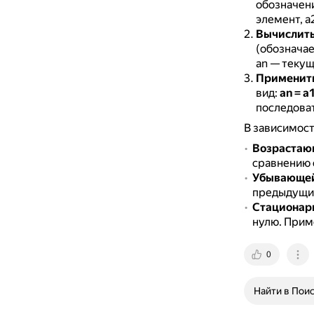
обозначени
элемент, a
Вычислить
(обозначае
an — текущ
Применит
вид:
an = a1
последова
В зависимост
Возрастаю
сравнению
Убывающе
предыдущи
Стационар
нулю.
Пример
0
Найти в Пои