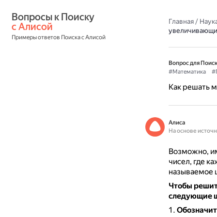
Вопросы к Поиску 
Главная
/
Наука
с Алисой
увеличивающи
Примеры ответов Поиска с Алисой
Вопрос для Поиск
#Математика
#
Как решать 
Алиса
На основе источ
Возможно, и
чисел, где к
называемое 
Чтобы решит
следующие 
Обозначит