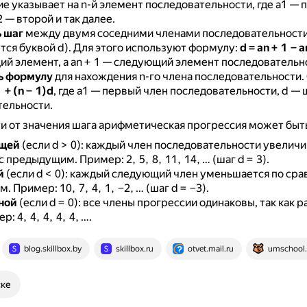
е указывает на n-й элемент последовательности, где a1 — 
2 — второй и так далее.
 шаг
между двумя соседними членами последовательност
тся буквой d).
Для этого используют формулу:
d = an + 1 − a
ий элемент, а an + 1 — следующий элемент последовательн
ь формулу
для нахождения n-го члена последовательности.
 + (n − 1)d
, где a1 — первый член последовательности, d — 
тельности.
и от значения шага арифметическая прогрессия может быт
щей
(если d > 0): каждый член последовательности увеличи
 с предыдущим.
Пример: 2, 5, 8, 11, 14, … (шаг d = 3).
й
(если d < 0): каждый следующий член уменьшается по сра
м.
Пример: 10, 7, 4, 1, −2, … (шаг d = −3).
ной
(если d = 0): все члены прогрессии одинаковы, так как р
: 4, 4, 4, 4, 4, ….
blog.skillbox.by
skillbox.ru
otvet.mail.ru
umschool.
ске