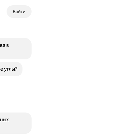
Войти
ва в
е углы?
нных