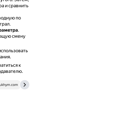
а и сравнить
водную по
грал.
араметра
.
ающую смену
использовать
ания.
атиться к
одавателю.
ukhym.com
neerc.ifmo.ru