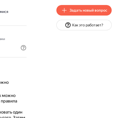
Задать новый вопрос
имися
Как это работает?
ами
ожно
их можно
 правила
овать один
ругого.
Затем,