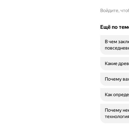
Войдите, чт
Ещё по тем
В чем закл
повседнев
Какие дре
Почему важ
Как опреде
Почему не
технология