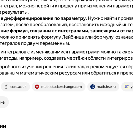
нтеграл, можно перейти к пределу при изменении параметр
 результаты.
е дифференцирования по параметру
.
Нужно найти произ
 затем, после преобразований, восстановить исходный инте
ние формул, связанных с интегралами, зависящими от п
можно применять формулу Лейбница или формулу, означ
тегралов по двум переменным.
 интегралов с изменяющимися параметрами можно также 
методы, например, создавать чертёжи области интегриров
дробного изучения решения таких задач рекомендуется обр
ованным математическим ресурсам или обратиться к преп
core.ac.uk
math.stackexchange.com
math.hse.ru
y
ске
ии