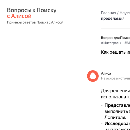
Вопросы к Поиску 
Главная
/
Наука
с Алисой
пределами?
Примеры ответов Поиска с Алисой
Вопрос для Поиск
#Интегралы
#М
Как решать 
Алиса
На основе источ
Для решения
использоват
Представле
выполнить 
Лопиталя.
Исследован
из параметр