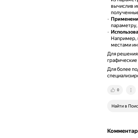
вычислив и
полученные
Применени
параметру,
Использова
Например, 
местами ин
Для решения
графические 
Для более по
специализир
0
Найти в Пои
Комментар