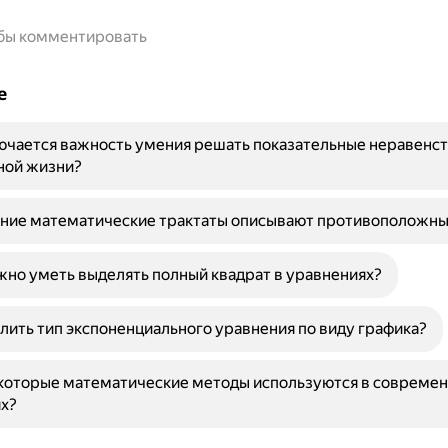
обы комментировать
е
ючается важность умения решать показательные неравенст
ной жизни?
вние математические трактаты описывают противоположны
но уметь выделять полный квадрат в уравнениях?
лить тип экспоненциального уравнения по виду графика?
которые математические методы используются в совреме
х?