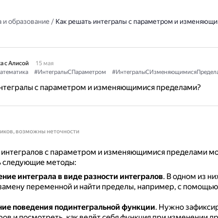
 и образование
/
Как решать интегралы с параметром и изменяющ
а с Алисой
15 мая
атематика
#ИнтегралыСПараметром
#ИнтегралыСИзменяющимисяПредел
интегралы с параметром и изменяющимися пределами?
ников, возможны неточности
 интегралов с параметром и изменяющимися пределами м
ь следующие методы:
ние интеграла в виде разности интегралов
.
В одном из н
замену переменной и найти пределы, например, с помощью
ие поведения подинтегральной функции
.
Нужно зафиксир
ов и посмотреть, как ведёт себя функция при изменении д