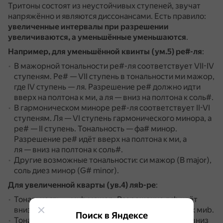
Тритоны состоят из неустойчивых ступеней, звучат
напряжённо и являются диссонансами.
Есть правило:
увеличенные интервалы при разрешении
увеличиваются, а уменьшённые уменьшаются
.
Например, для уменьшённой квинты (ум.5) ре#-ля
:
В мажорной тональности ре#-ля соответствует VII-IV
ступеням.
Ре# — VII ступень в тональности ми мажор,
где IV ступень — ля.
Разрешение ре# должно идти
вверх на полтона к ми, а ля — вниз на полтона к соль#.
В гармоническом миноре ре#-ля соответствует II-VI
ступеням.
Ля — VI ступень гармонического минора, а
ре# — II ступень.
Тональность — фа# минор.
Разрешение ре# идёт вверх на полтона к ми, а
ля — вниз на полтона к соль#.
Другие возможные тональности: си мажор (B major),
соль диез минор (G# minor).
Для увеличенной кварты (ув.4) ляb-ре
:
Тональность — миb мажор.
Разрешение ляb идёт
вниз на полтона к соль, а ре — вверх на полтона к миb.
Поиск в Яндексе
Тональность — до минор.
Разрешение ляb идёт вниз