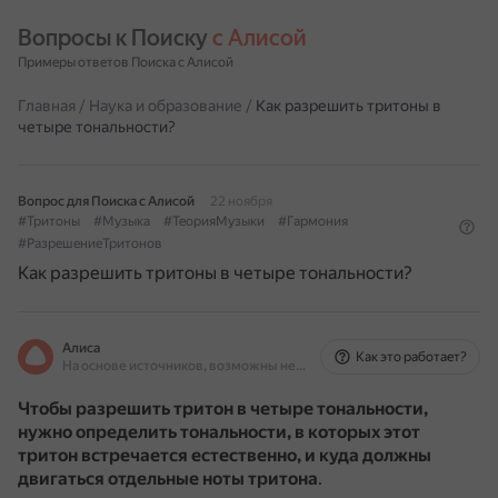
Вопросы к Поиску 
с Алисой
Примеры ответов Поиска с Алисой
Главная
/
Наука и образование
/
Как разрешить тритоны в
четыре тональности?
Вопрос для Поиска с Алисой
22 ноября
#Тритоны
#Музыка
#ТеорияМузыки
#Гармония
#РазрешениеТритонов
Как разрешить тритоны в четыре тональности?
Алиса
Как это работает?
На основе источников, возможны неточности
Чтобы разрешить тритон в четыре тональности,
нужно определить тональности, в которых этот
тритон встречается естественно, и куда должны
двигаться отдельные ноты тритона
.