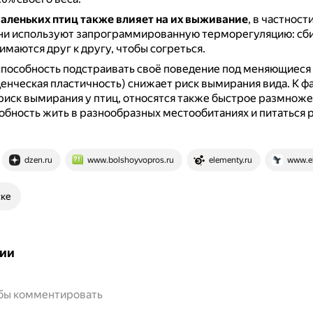
аленьких птиц также влияет на их выживание
, в частност
они используют запрограммированную терморегуляцию: сби
имаются друг к другу, чтобы согреться.
способность подстраивать своё поведение под меняющиеся
енческая пластичность) снижает риск вымирания вида.
К ф
иск вымирания у птиц, относятся также быстрое размноже
обность жить в разнообразных местообитаниях и питаться
dzen.ru
www.bolshoyvopros.ru
elementy.ru
www.eb
ске
ии
обы комментировать