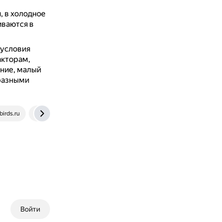
и, в холодное
ваются в
 условия
акторам,
ние, малый
 разными
irds.ru
www.vokrugsveta.ru
Войти