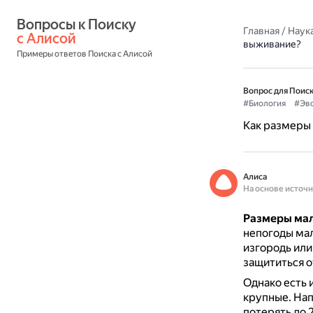
Вопросы к Поиску 
Главная
/
Наука
с Алисой
выживание?
Примеры ответов Поиска с Алисой
Вопрос для Поиск
#Биология
#Эв
Как размеры 
Алиса
На основе источ
Размеры мал
непогоды мал
изгородь или
защититься о
Однако есть 
крупные.
Нап
потерять до 2