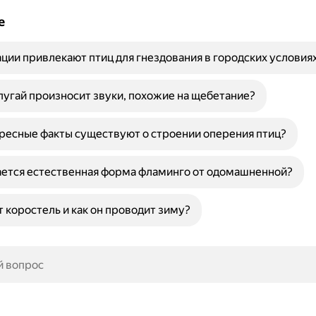
е
ции привлекают птиц для гнездования в городских условия
угай произносит звуки, похожие на щебетание?
ресные факты существуют о строении оперения птиц?
ается естественная форма фламинго от одомашненной?
т коростель и как он проводит зиму?