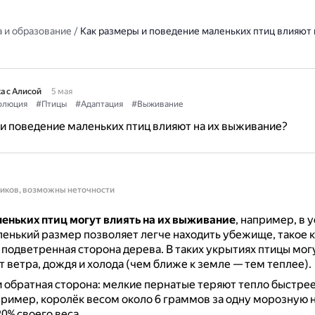
 и образование
/
Как размеры и поведение маленьких птиц влияют 
а с Алисой
5 мая
олюция
#Птицы
#Адаптация
#Выживание
и поведение маленьких птиц влияют на их выживание?
ников, возможны неточности
еньких птиц могут влиять на их выживание
, например, в 
енький размер позволяет легче находить убежище, такое к
 подветренная сторона дерева.
В таких укрытиях птицы мог
т ветра, дождя и холода (чем ближе к земле — тем теплее).
и обратная сторона: мелкие пернатые теряют тепло быстрее
ример, королёк весом около 6 граммов за одну морозную 
0% своего веса.