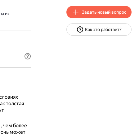
Задать новый вопрос
на их
Как это работает?
условиях
ак толстая
ут
, чем более
ночь может