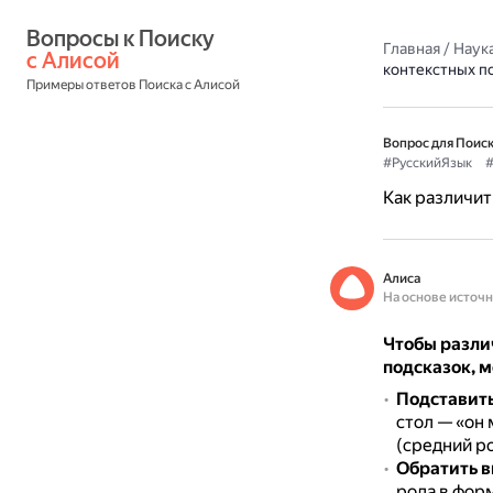
Вопросы к Поиску 
Главная
/
Наука
с Алисой
контекстных п
Примеры ответов Поиска с Алисой
Вопрос для Поиск
#РусскийЯзык
#
Как различит
Алиса
На основе источ
Чтобы разли
подсказок, 
Подставить
стол — «он 
(средний ро
Обратить в
рода в форм