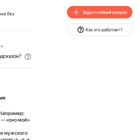
Задать новый вопрос
ыке без
Как это работает?
ти
одсказок?
ых
Например:
 — «оно моё»
е мужского
ия -а, -я, и