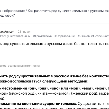
 и образование
/
Как различить род существительных в русском яз
одсказок?
а с Алисой
23 января
РодСуществительных
#Грамматика
#Образование
#ЯзыковыеОсобеннос
ь род существительных в русском языке без контекстных п
ников, возможны неточности
чить род существительных в русском языке без контекстн
можно воспользоваться следующими методами
:
 местоимения «он», «она», «оно» или «мой», «моя», «моё»
.
мой» (мужской род), книга — «она моя» (женский род), море
д).
нимание на окончания существительных
.
Существительны
е именительного падежа единственного числа имеют окончан