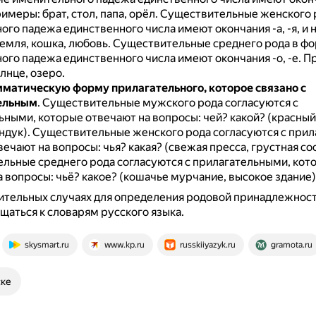
имеры: брат, стол, папа, орёл.
Существительные женского 
го падежа единственного числа имеют окончания -а, -я, и 
емля, кошка, любовь.
Существительные среднего рода в ф
ого падежа единственного числа имеют окончания -о, -е.
П
лнце, озеро.
мматическую форму прилагательного, которое связано с
ельным
.
Существительные мужского рода согласуются с
ьными, которые отвечают на вопросы: чей? какой? (красный
ндук).
Существительные женского рода согласуются с прил
ечают на вопросы: чья? какая? (свежая пресса, грустная сос
льные среднего рода согласуются с прилагательными, кот
 вопросы: чьё? какое? (кошачье мурчание, высокое здание)
ительных случаях для определения родовой принадлежност
щаться к словарям русского языка.
skysmart.ru
www.kp.ru
russkiiyazyk.ru
gramota.ru
ске