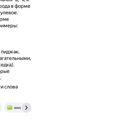
рода в форме
нулевое.
орме
римеры:
 пиджак,
агательными,
едка).
орые
.
и слова
www.bolshoyvopros.ru