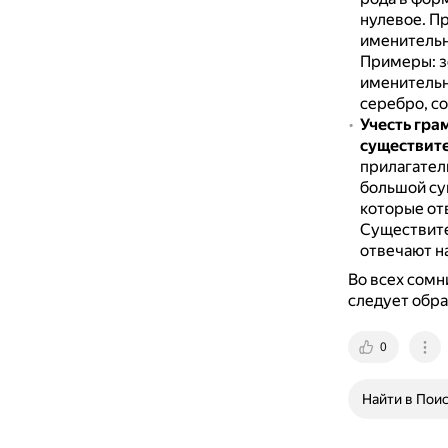
нулевое.
Пр
именительно
Примеры: з
именительн
серебро, со
Учесть гра
существит
прилагател
большой су
которые отв
Существите
отвечают на
Во всех сомн
следует обра
0
Найти в Пои