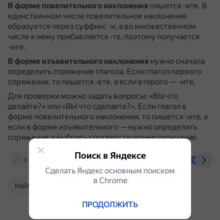
В форме повелительного наклонения
пишется -ите.
В
единственном числе повелительное наклонение
образуется через суффикс -и, а во множественном
числе к нему прибавляется -те, поэтому получается
-ите.
В форме изъявительного наклонения
нужно сначала
определить спряжение глагола.
Если глагол первого
спряжения, то пишется -ете, а если второго — -ите.
Для проверки можно задать вопросы: «ВЫ что
делайте?» или «ВЫ что сделаете?».
Если глагол в
форме повелительного наклонения, то пишется -ите, а
если в форме изъявительного — нужно определить
спряжение и выбрать соответствующее окончание.
Поиск в Яндексе
0
uchi.ru
www.bolshoyvopros.ru
vk.co
Сделать Яндекс основным поиском
в Сhrome
Найти в Поиске
ПРОДОЛЖИТЬ