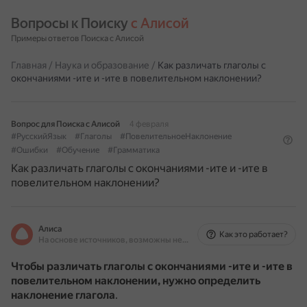
Вопросы к Поиску 
с Алисой
Примеры ответов Поиска с Алисой
Главная
/
Наука и образование
/
Как различать глаголы с
окончаниями -ите и -ите в повелительном наклонении?
Вопрос для Поиска с Алисой
4 февраля
#РусскийЯзык
#Глаголы
#ПовелительноеНаклонение
#Ошибки
#Обучение
#Грамматика
Как различать глаголы с окончаниями -ите и -ите в
повелительном наклонении?
Алиса
Как это работает?
На основе источников, возможны неточности
Чтобы различать глаголы с окончаниями -ите и -ите в
повелительном наклонении, нужно определить
наклонение глагола
.