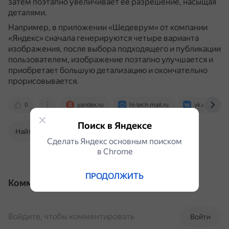
затем поэтапно увеличивает её разрешение, насыщая
деталями.
Например, в приложении «Шедеврум» от компании
«Яндекс» сначала генерируются четыре варианта
изображения, после выбора подходящего и публикации
пользователем, изображение поэтапно улучшается и
приобретает большую детализацию и окончательно
прорисовывается.
0
yandex.ru
hi-tech.mail.ru
vk.com
Поиск в Яндексе
Найти в Поиске
Сделать Яндекс основным поиском
в Сhrome
ПРОДОЛЖИТЬ
Комментарии
Войдите, чтобы комментировать
Войти