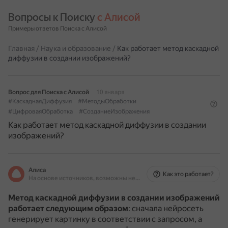
Вопросы к Поиску 
с Алисой
Примеры ответов Поиска с Алисой
Главная
/
Наука и образование
/
Как работает метод каскадной
диффузии в создании изображений?
Вопрос для Поиска с Алисой
10 января
#КаскаднаяДиффузия
#МетодыОбработки
#ЦифроваяОбработка
#СозданиеИзображения
Как работает метод каскадной диффузии в создании
изображений?
Алиса
Как это работает?
На основе источников, возможны неточности
Метод каскадной диффузии в создании изображений
работает следующим образом
: сначала нейросеть
генерирует картинку в соответствии с запросом, а