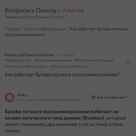
Вопросы к Поиску 
с Алисой
Примеры ответов Поиска с Алисой
Главная
/
Наука и образование
/
Как работает булева логика в
программировании?
Вопрос для Поиска с Алисой
13 января
#БулеваЛогика
#Программирование
#ЛогическиеОперации
#ЛогическиеВыражения
#ЛогическиеФункции
Как работает булева логика в программировании?
Алиса
Как это работает?
На основе источников, возможны неточности
Булева логика в программировании работает на
основе логического типа данных (Boolean)
, который
может принимать два значения: true (истина) и false
(ложь).