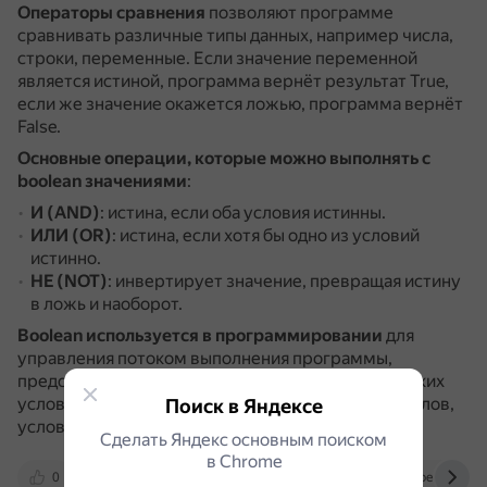
Операторы сравнения
позволяют программе
сравнивать различные типы данных, например числа,
строки, переменные.
Если значение переменной
является истиной, программа вернёт результат True,
если же значение окажется ложью, программа вернёт
False.
Основные операции, которые можно выполнять с
boolean значениями
:
И (AND)
: истина, если оба условия истинны.
ИЛИ (OR)
: истина, если хотя бы одно из условий
истинно.
НЕ (NOT)
: инвертирует значение, превращая истину
в ложь и наоборот.
Boolean используется в программировании
для
управления потоком выполнения программы,
представления результатов сравнений и логических
условий.
Он помогает в создании условий для циклов,
Поиск в Яндексе
условных конструкций и проверок.
Сделать Яндекс основным поиском
в Сhrome
0
kartaslov.ru
sky.pro
ru.wikipedia.org