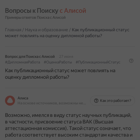
Вопросы к Поиску 
с Алисой
Примеры ответов Поиска с Алисой
Главная
/
Наука и образование
/
Как публикационный статус
может повлиять на оценку дипломной работы?
Вопрос для Поиска с Алисой
27 июня
#ДипломнаяРабота
#ОценкаРаботы
#ПубликационныйСтатус
Как публикационный статус может повлиять на
оценку дипломной работы?
Алиса
Как это работает?
На основе источников, возможны неточности
Возможно, имелся в виду статус научных публикаций,
в частности, присвоение статуса ВАК (Высшая
аттестационная комиссия).
Такой статус означает, что
работа соответствует высоким стандартам качества и