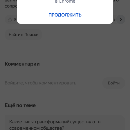
в Сhrome
сопротивления вольтметра.
ПРОДОЛЖИТЬ
0
ik-gefest.ru
cable.ru
web.snauka.ru
Найти в Поиске
Комментарии
Войдите, чтобы комментировать
Войти
Ещё по теме
Какие типы трансформаций существуют в
современном обществе?