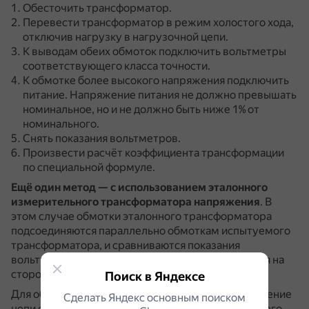
Обесточить трансформатор.
Перевести трансформатор в режим холостого хода,
отключив нагрузку в нагрузочной цепи.
К выводам обеих обмоток подключить вольтметры
соответствующего класса точности.
К обмотке более высокого напряжения подключить
питание.
Напряжение питания не должно превышать
номинальное, но и не должно быть ниже 1% от
номинального.
Снять показания вольтметров.
Произвести расчёт коэффициента трансформации
по специальной формуле.
Ещё один метод — с использованием эталонного
измерительного трансформатора напряжения
.
В
этом случае обмотки эталонного трансформатора
подсоединяются параллельно обмоткам испытуемого
трансформатора, и сравниваются показания
вольтметров, измеряющих величины напряжения на
стороне низшего напряжения.
Поиск в Яндексе
Для обеспечения точности измерений сопротивление
Сделать Яндекс основным поиском
цепи схемы не должно превышать 0,1% внутреннего