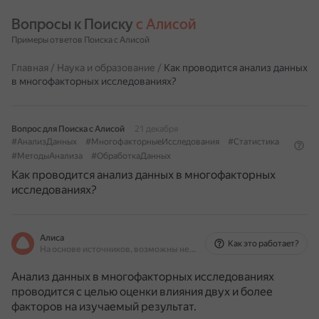
Вопросы к Поиску 
с Алисой
Примеры ответов Поиска с Алисой
Главная
/
Наука и образование
/
Как проводится анализ данных
в многофакторных исследованиях?
Вопрос для Поиска с Алисой
21 декабря
#АнализДанных
#МногофакторныеИсследования
#Статистика
#МетодыАнализа
#ОбработкаДанных
Как проводится анализ данных в многофакторных
исследованиях?
Алиса
Как это работает?
На основе источников, возможны неточности
Анализ данных в многофакторных исследованиях
проводится с целью оценки влияния двух и более
факторов на изучаемый результат.