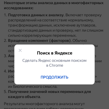
Некоторые этапы анализа данных в многофакторных
исследованиях:
Подготовка данных к анализу
.
Включает проверку
распределений на соответствие нормальному,
трансформацию данных, исключение аутлаеров,
стандартизацию данных и проверку, нет ли слишком
сильно коррелирующих переменных.
Вращение компонент (факторов)
.
Обычно
используют ортогональное вращение — факторы
остаются перпендикулярными друг другу.
Поиск в Яндексе
Анализ остатков
.
Позволяет оценить, насколько
Сделать Яндекс основным поиском
много информации было потеряно при сокращении
в Сhrome
числа переменных.
Интерпретация новых компонент
.
Включает
рассмотрение корреляций новых, «повёрнутых»
ПРОДОЛЖИТЬ
компонент с исходными переменными, понимание
их биологического смысла.
Получение значений новых переменных для
каждого объекта
.
Результаты многофакторного анализа могут
представляться в виде таблиц, содержащих