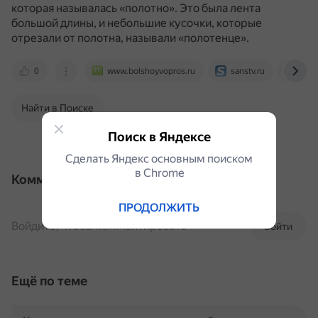
которая называлась «полотно».
Это была лента
большой длины, и небольшие кусочки, которые
отрезали от полотна, называли «полотенце».
0
www.bolshoyvopros.ru
sanstv.ru
ru.w
Найти в Поиске
Поиск в Яндексе
Сделать Яндекс основным поиском
в Сhrome
Комментарии
ПРОДОЛЖИТЬ
Войдите, чтобы комментировать
Войти
Ещё по теме