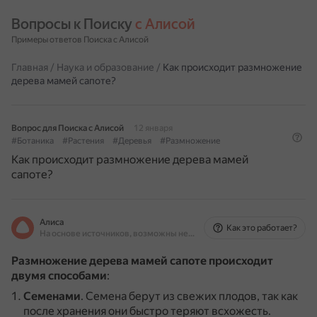
Вопросы к Поиску 
с Алисой
Примеры ответов Поиска с Алисой
Главная
/
Наука и образование
/
Как происходит размножение
дерева мамей сапоте?
Вопрос для Поиска с Алисой
12 января
#Ботаника
#Растения
#Деревья
#Размножение
Как происходит размножение дерева мамей
сапоте?
Алиса
Как это работает?
На основе источников, возможны неточности
Размножение дерева мамей сапоте происходит
двумя способами
:
Семенами
.
Семена берут из свежих плодов, так как
после хранения они быстро теряют всхожесть.