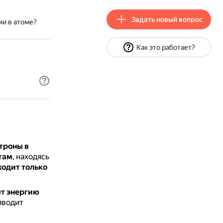
Задать новый вопрос
ми в атоме?
Как это работает?
троны в
там
, находясь
ходит только
ет энергию
иводит