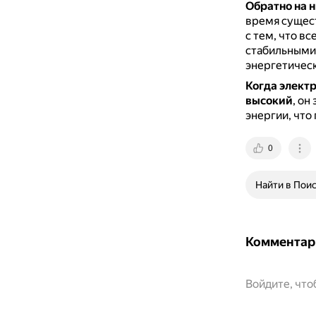
Обратно на 
время сущест
с тем, что в
стабильными
энергетичес
Когда электр
высокий
, он
энергии, что
0
Найти в Пои
Комментар
Войдите, чт