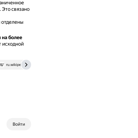
раниченное
.
Это связано
е
я отделены
 на более
т исходной
ru.wikipedia.org
foxford.ru
Войти