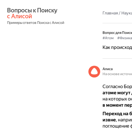
Вопросы к Поиску 
Главная
/
Наука
с Алисой
Примеры ответов Поиска с Алисой
Вопрос для Поиск
#Атом
#Физика
Как происход
Алиса
На основе источ
Согласно Бо
атоме могут
на которых о
в момент пер
Переход на б
извне
, напр
поглощение 