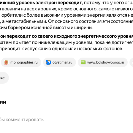
нижний уровень электрон переходит
, потому что у него ог
вования на всех уровнях, кроме основного, самого низкого
се орбитали с более высокими уровнями энергии являются н
, а метастабильными.
От основного состояния эти состояни
ким барьером конечной высоты и ширины.
он переходит со своего исходного энергетического уровня
 затем прыгает по нижележащим уровням, пока не достигне
 приводит к испусканию одного или нескольких фотонов.
monographies.ru
otvet.mail.ru
www.bolshoyvopros.ru
ске
ии
обы комментировать