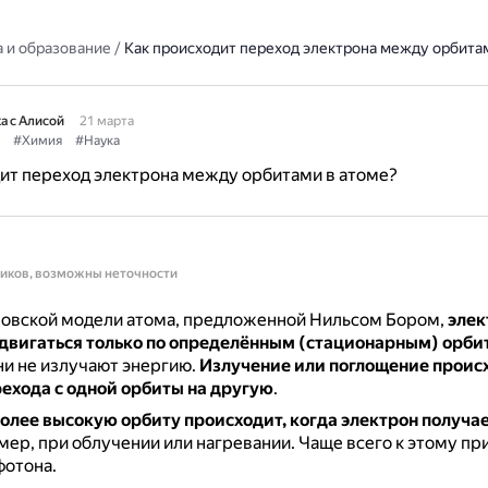
 и образование
/
Как происходит переход электрона между орбита
а с Алисой
21 марта
#Химия
#Наука
ит переход электрона между орбитами в атоме?
ников, возможны неточности
ровской модели атома, предложенной Нильсом Бором,
элек
 двигаться только по определённым (стационарным) орби
ни не излучают энергию.
Излучение или поглощение проис
ехода с одной орбиты на другую
.
олее высокую орбиту происходит, когда электрон получа
имер, при облучении или нагревании.
Чаще всего к этому пр
фотона.