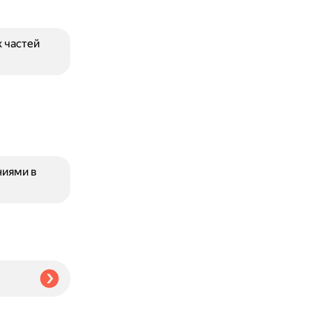
 частей
ниями в