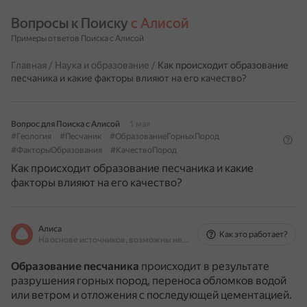
Вопросы к Поиску 
с Алисой
Примеры ответов Поиска с Алисой
Главная
/
Наука и образование
/
Как происходит образование
песчаника и какие факторы влияют на его качество?
Вопрос для Поиска с Алисой
1 мая
#Геология
#Песчаник
#ОбразованиеГорныхПород
#ФакторыОбразования
#КачествоПород
Как происходит образование песчаника и какие
факторы влияют на его качество?
Алиса
Как это работает?
На основе источников, возможны неточности
Образование песчаника
происходит в результате
разрушения горных пород, переноса обломков водой
или ветром и отложения с последующей цементацией.