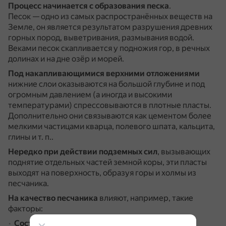
Процесс начинается с образования песка
.
Песок — одно из самых распространённых веществ на
Земле, он является результатом разрушения древних
горных пород, выветривания, размывания водой.
Веками песок скапливается у подножия гор, в речных
долинах и на дне озёр и морей.
Под накапливающимися верхними отложениями
нижние слои оказываются на большой глубине и под
огромным давлением (а иногда и высокими
температурами) спрессовываются в плотные пласты.
Дополнительно они связываются как цементом более
мелкими частицами кварца, полевого шпата, кальцита,
глины и т. п..
Нередко при действии подземных сил
, вызывающих
поднятие отдельных частей земной коры, эти пласты
выходят на поверхность, образуя горы и холмы из
песчаника.
На качество песчаника
влияют, например, такие
факторы:
Состав цемента
.
Наиболее качественными