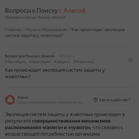
Вопросы к Поиску 
с Алисой
Примеры ответов Поиска с Алисой
Главная
/
Наука и образование
/
Как происходит эволюция
систем защиты у животных?
Вопрос для Поиска с Алисой
17 марта
#Эволюция
#Адаптация
#Защита
#Животные
Как происходит эволюция систем защиты у
животных?
Алиса
Как это работает?
На основе источников, возможны неточности
Эволюция систем защиты у животных происходит в
результате
совершенствования механизмов
распознавания «своего» и «чужого»
, что связано с
возрастающей потребностью организма