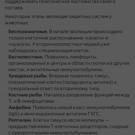
поддерживать генетическое постоянство своего
состава.
Некоторые этапы эволюции защитных систем у
животных:
Беспозвоночные
.
В начале эволюции происходило
только клеточное распознавание «своего» и
«чужого».
У вторичнополостных червей уже
наблюдалась специализация клеток.
Бесчелюстные
.
Появились лимфоциты,
организованные в центры в области глотки и в других
местах, и антительные иммуноглобулины.
Хрящевые рыбы
.
Впервые появились тимус,
плазматические клетки (продуценты антител) и
гуморальный ответ по вторичному типу.
Костные рыбы
.
Началось разделение функций между
Т- и В-лимфоцитами.
Амфибии
.
Появились новый класс иммуноглобулинов
(IgG) и явно выраженные антигены ГКГС.
Рептилии
.
Клетки тимуса несли молекулы —
предшественники Т-клеточных рецепторов, сходные
с сывороточными иммуноглобулинами.