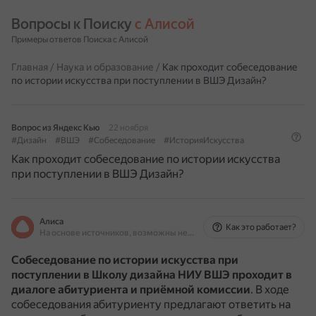
Вопросы к Поиску 
с Алисой
Примеры ответов Поиска с Алисой
Главная
/
Наука и образование
/
Как проходит собеседование
по истории искусства при поступлении в ВШЭ Дизайн?
Вопрос из Яндекс Кью
22 ноября
#Дизайн
#ВШЭ
#Собеседование
#ИсторияИскусства
Как проходит собеседование по истории искусства
при поступлении в ВШЭ Дизайн?
Алиса
Как это работает?
На основе источников, возможны неточности
Собеседование по истории искусства при
поступлении в Школу дизайна НИУ ВШЭ проходит в
диалоге абитуриента и приёмной комиссии
.
В ходе
собеседования абитуриенту предлагают ответить на