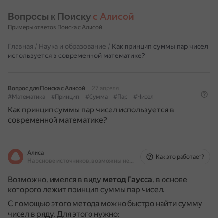
Вопросы к Поиску 
с Алисой
Примеры ответов Поиска с Алисой
Главная
/
Наука и образование
/
Как принцип суммы пар чисел
используется в современной математике?
Вопрос для Поиска с Алисой
27 апреля
#Математика
#Принцип
#Сумма
#Пар
#Чисел
Как принцип суммы пар чисел используется в
современной математике?
Алиса
Как это работает?
На основе источников, возможны неточности
Возможно, имелся в виду
метод Гаусса
, в основе
которого лежит принцип суммы пар чисел.
С помощью этого метода можно быстро найти сумму
чисел в ряду.
Для этого нужно: