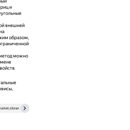
рый
риц и
еугольные
ой внешней
на
ким образом,
 ограниченной
метод можно
амене
свойств
тальные
рвисы,
arket.sibran.ru
apni.ru