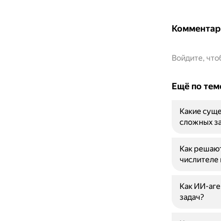
Комментар
Войдите, чт
Ещё по тем
Какие суще
сложных з
Как решают
числителе 
Как ИИ-аге
задач?