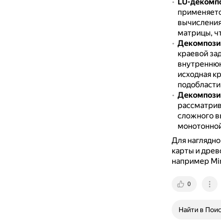
LU-декомп
применяетс
вычисления
матрицы, ч
Декомпози
краевой зад
внутреннюю
исходная к
подобласти
Декомпозиц
рассматрив
сложного в
монотонной
Для наглядн
карты и древ
например Mir
0
Найти в Пои