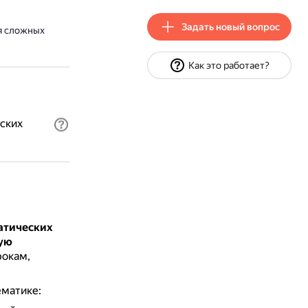
Задать новый вопрос
я сложных
Как это работает?
ских
атических
ную
рокам,
ематике: