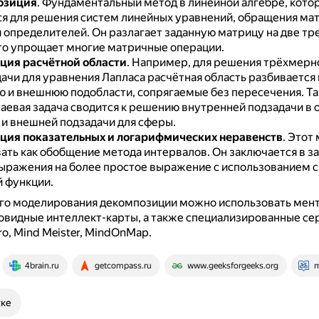
озиция
.
Фундаментальный метод в линейной алгебре, кото
я для решения систем линейных уравнений, обращения мат
 определителей.
Он разлагает заданную матрицу на две тр
то упрощает многие матричные операции.
ция расчётной области
.
Например, для решения трёхмерн
ачи для уравнения Лапласа расчётная область разбивается 
 и внешнюю подобласти, сопрягаемые без пересечения.
Та
раевая задача сводится к решению внутренней подзадачи в
 и внешней подзадачи для сферы.
ия показательных и логарифмических неравенств
.
Этот 
ать как обобщение метода интервалов.
Он заключается в з
ыражения на более простое выражение с использованием 
 функции.
ого моделирования декомпозиции можно использовать мен
овидные интеллект-карты, а также специализированные се
o, Mind Meister, MindOnMap.
4brain.ru
getcompass.ru
www.geeksforgeeks.org
m
ске