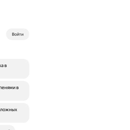
Войти
а в
пенями в
сложных