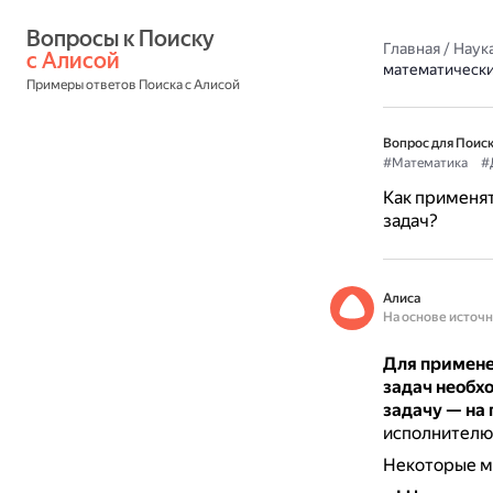
Вопросы к Поиску 
Главная
/
Наука
с Алисой
математически
Примеры ответов Поиска с Алисой
Вопрос для Поиск
#Математика
#
Как применя
задач?
Алиса
На основе источ
Для примене
задач необх
задачу — на
исполнителю
Некоторые ме