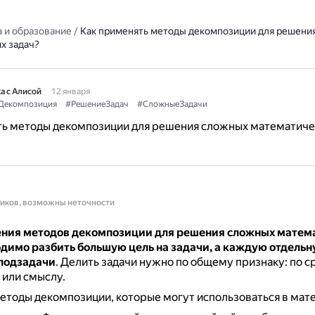
 и образование
/
Как применять методы декомпозиции для решени
х задач?
а с Алисой
12 января
Декомпозиция
#РешениеЗадач
#СложныеЗадачи
ть методы декомпозиции для решения сложных математиче
ников, возможны неточности
ния методов декомпозиции для решения сложных матем
одимо
разбить большую цель на задачи, а каждую отдель
 подзадачи
.
Делить задачи нужно по общему признаку: по с
 или смыслу.
тоды декомпозиции, которые могут использоваться в мат