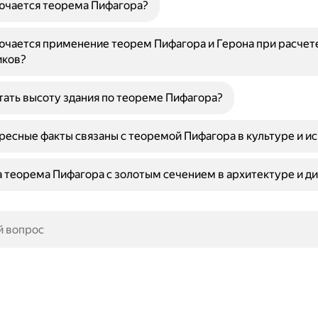
ючается теорема Пифагора?
ючается применение теорем Пифагора и Герона при расчет
иков?
тать высоту здания по теореме Пифагора?
ресные факты связаны с теоремой Пифагора в культуре и и
а теорема Пифагора с золотым сечением в архитектуре и д