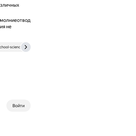
азличных
 молниеотвод
ия не
chool-science.ru
www.pedopyt.ru
Войти