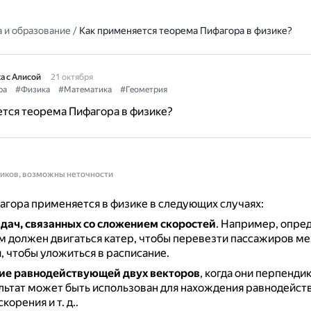
 и образование
/
Как применяется теорема Пифагора в физике?
а с Алисой
21 октября
ра
#Физика
#Математика
#Геометрия
тся теорема Пифагора в физике?
ников, возможны неточности
гора применяется в физике в следующих случаях:
дач, связанных со сложением скоростей
.
Например, опред
м должен двигаться катер, чтобы перевезти пассажиров м
, чтобы уложиться в расписание.
ие равнодействующей двух векторов
, когда они перпенди
льтат может быть использован для нахождения равнодейст
корения и т. д..