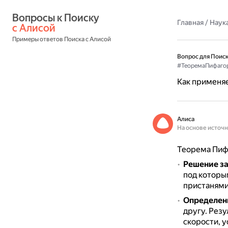
Вопросы к Поиску 
Главная
/
Наука
с Алисой
Примеры ответов Поиска с Алисой
Вопрос для Поиск
#ТеоремаПифаго
Как применяе
Алиса
На основе источ
Теорема Пифа
Решение за
под которы
пристанями
Определен
другу.
Резу
скорости, ус