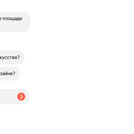
е площади
скусстве?
изайне?