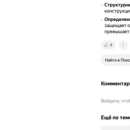
Структурн
конструкциях
Определен
защищает о
превышает 
0
Найти в Пои
Комментар
Войдите, чт
Ещё по тем