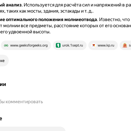
ый анализ
.
Используется для расчёта сил и напряжений в р
, таких как мосты, здания, эстакады и т. д..
ие оптимального положения молниеотвода
.
Известно, что
т молнии все предметы, расстояние которых от его основан
его удвоенной высоты.
www.geeksforgeeks.org
urok.1sept.ru
www.kp.ru
s
ске
ии
обы комментировать
е