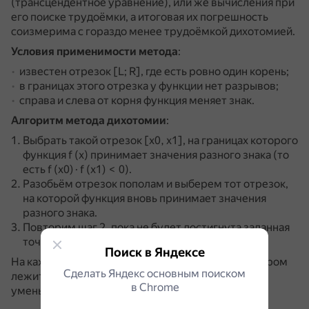
(трансцендентное уравнение), или же вычисления при
его поиске трудоёмки, а итоговая их погрешность
соизмерима с гораздо менее трудоёмкой дихотомией.
Условия применимости метода
:
известен отрезок [L; R], где есть ровно один корень;
в границах этого отрезка у функции нет разрывов;
справа и слева от корня функция меняет знак.
Алгоритм метода дихотомии
:
Выбрать такой отрезок [x0, x1], на границах которого
функция f (x) принимает значения разного знака (то
есть f (x0) · f (x1) < 0).
Разобьём отрезок пополам и выберем тот отрезок,
на которой функция вновь принимает значения
разного знака.
Повторим шаг 2, пока не будет достигнута заданная
точность.
Поиск в Яндексе
На каждой итерации выбирается отрезок, на котором
Сделать Яндекс основным поиском
лежит x — корень уравнения, а длина отрезка
в Сhrome
уменьшается в два раза.