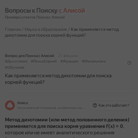
Вопросы к Поиску 
с Алисой
Примеры ответов Поиска с Алисой
Главная
/
Наука и образование
/
Как применяется метод
дихотомии для поиска корней функций?
Вопрос для Поиска с Алисой
21 февраля
#Дихотомия
#ПоискКорней
#Функции
#Математика
#Обучение
Как применяется метод дихотомии для поиска
корней функций?
Алиса
Как это работает?
На основе источников, возможны неточности
Метод дихотомии (или метод половинного деления)
применяется для поиска корня уравнения
f(x) = 0
,
которое или не имеет аналитического решения