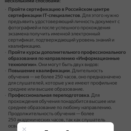
несколькими способами
:
Пройти сертификацию в Российском центре
сертификации IT-специалистов
.
Для этого нужно
предъявить удостоверяющий личность документ с
фотографией и после успешного прохождения
экзамена получить именной электронный
сертификат, подтверждающий уровень знаний и
квалификацию.
Пройти курсы дополнительного профессионального
образования
по направлению «Информационные
технологии»
.
Они могут быть двух видов:
Повышение квалификации
.
Длительность
обучения — не более 250 часов, оно предназначено
для слушателей, которые уже имеют профильное
среднее или высшее образование.
Профессиональная переподготовка
.
Для
прохождения обучения понадобится высшее или
среднее образование по любому направлению.
Продолжительность обучения — более
250 академических часов, так как слушатель
осваивает новую для себя сферу деятельности.