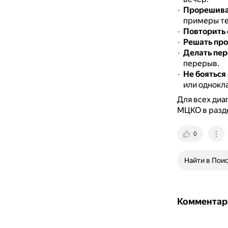
Прорешиват
примеры те
Повторить
Решать про
Делать пе
перерыв.
Не бояться
или однокл
Для всех диа
МЦКО в разде
0
Найти в Пои
Комментар