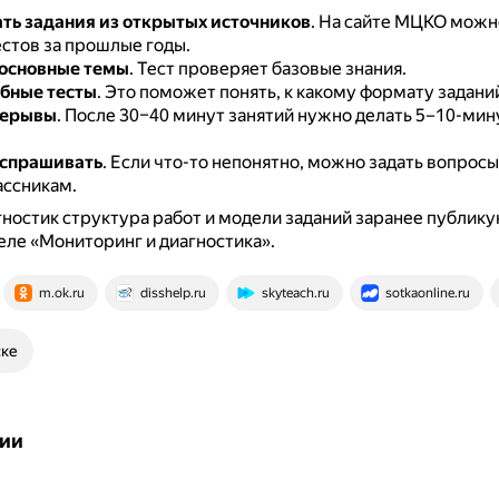
ь задания из открытых источников
.
На сайте МЦКО можн
стов за прошлые годы.
 основные темы
.
Тест проверяет базовые знания.
бные тесты
.
Это поможет понять, к какому формату заданий
рерывы
.
После 30–40 минут занятий нужно делать 5–10-ми
 спрашивать
.
Если что-то непонятно, можно задать вопрос
ассникам.
гностик структура работ и модели заданий заранее публику
ле «Мониторинг и диагностика».
m.ok.ru
disshelp.ru
skyteach.ru
sotkaonline.ru
ске
ии