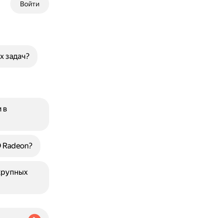
Войти
х задач?
 в
 Radeon?
крупных