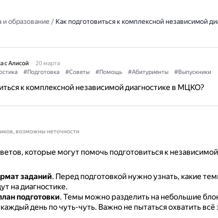
 и образование
/
Как подготовиться к комплексной независимой ди
а с Алисой
20 марта
остика
#Подготовка
#Советы
#Помощь
#Абитуриенты
#Выпускники
иться к комплексной независимой диагностике в МЦКО?
ников, возможны неточности
ветов, которые могут помочь подготовиться к независимой
ормат заданий
.
Перед подготовкой нужно узнать, какие тем
ут на диагностике.
план подготовки
.
Темы можно разделить на небольшие блок
 каждый день по чуть-чуть.
Важно не пытаться охватить всё 