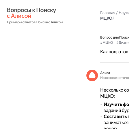
Вопросы к Поиску 
Главная
/
Наука
с Алисой
МЦКО?
Примеры ответов Поиска с Алисой
Вопрос для Поиск
#МЦКО
#Диагн
Как подготов
Алиса
На основе источ
Несколько со
МЦКО:
Изучить ф
заданий буд
Составить 
заниматься
вечер.