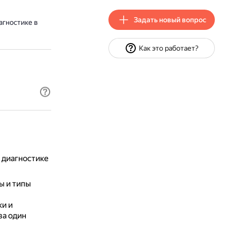
Задать новый вопрос
агностике в
Как это работает?
 диагностике
ы и типы
и и
за один