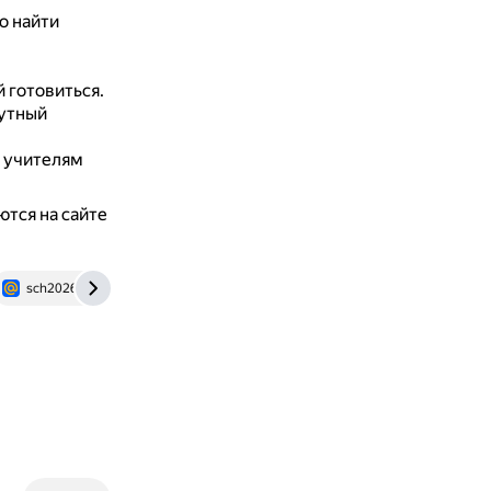
о найти
 готовиться.
нутный
ы учителям
ются на сайте
sch2026v.mskobr.ru