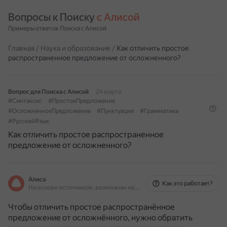
Вопросы к Поиску 
с Алисой
Примеры ответов Поиска с Алисой
Главная
/
Наука и образование
/
Как отличить простое
распространенное предложение от осложненного?
Вопрос для Поиска с Алисой
24 марта
#Синтаксис
#ПростоеПредложение
#ОсложненноеПредложение
#Пунктуация
#Грамматика
#РусскийЯзык
Как отличить простое распространенное
предложение от осложненного?
Алиса
Как это работает?
На основе источников, возможны неточности
Чтобы отличить простое распространённое
предложение от осложнённого, нужно обратить