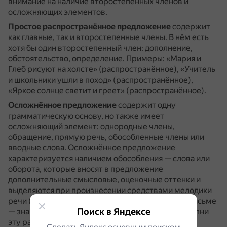
внимание на наличие второстепенных членов и
осложняющих элементов.
Простое распространённое предложение
содержит
как главные, так и второстепенные члены.
В нём есть
хотя бы один второстепенный член: дополнение,
обстоятельство, определение.
Примеры: «Мария и
Глеб рисуют на холсте» (распространённое), «Учитель
и школьники ушли в поход» (распространённое),
«Яркое солнце светит и греет» (распространённое).
Осложнённое предложение
содержит одну
грамматическую основу, но также имеет
осложняющий элемент: однородные члены,
обращение, прямую речь, обособленные члены или
вводные слова.
Осложнённое предложение
характеризуется наличием обособления — слова или
оборота, которые вносят в предложение
дополнительные смысловые, оценочные оттенки и
выделяются при произнесении средствами мелодики
речи (паузы, повышение/понижение тона), а на письме
Поиск в Яндексе
— знаками препинания.
Примеры: «Максим, выполни
эту работу скорее» (осложнено обращением),