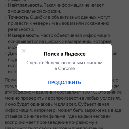
Нейтральность
.
Такая информация не имеет
эмоциональной окраски.
Точность
.
Ошибки в объективных данных могут
привести к неверным выводам или искажению
реальности.
Измеримость
.
Часто объективная информация
основывается на цифрах и измерениях, которые
можно точно определить.
Документированность
Поиск в Яндексе
.
Объективная информация
подкрепляется документами, отчётами,
Сделать Яндекс основным поиском
исследованиями и другими официальными
в Сhrome
источниками.
Пример объективной информации — утверждение о
ПРОДОЛЖИТЬ
том, что температура кипения воды при нормальном
атмосферном давлении составляет 100 °C.
Это знание
можно проверить и воспроизвести в любых условиях,
и оно будет одинаковым для всех.
Субъективная
информация, например, может быть выражена в виде
отзывов о книге или фильме, где каждый человек
воспринимает произведение по-разному в
зависимости от своих вкусов и предпочтений.