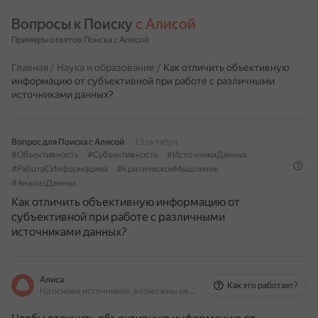
Вопросы к Поиску 
с Алисой
Примеры ответов Поиска с Алисой
Главная
/
Наука и образование
/
Как отличить объективную
информацию от субъективной при работе с различными
источниками данных?
Вопрос для Поиска с Алисой
13 октября
#Объективность
#Субъективность
#ИсточникиДанных
#РаботаСИнформацией
#КритическоеМышление
#АнализДанных
Как отличить объективную информацию от
субъективной при работе с различными
источниками данных?
Алиса
Как это работает?
На основе источников, возможны неточности