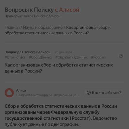
Вопросы к Поиску 
с Алисой
Примеры ответов Поиска с Алисой
Главная
/
Наука и образование
/
Как организован сбор и
обработка статистических данных в России?
Вопрос для Поиска с Алисой
28 декабря
#Статистика
#СборДанных
#ОбработкаДанных
#Россия
Как организован сбор и обработка статистических
данных в России?
Алиса
Как это работает?
На основе источников, возможны неточности
Сбор и обработка статистических данных в России
организованы через Федеральную службу
государственной статистики (Росстат)
.
Ведомство
публикует данные по демографии,