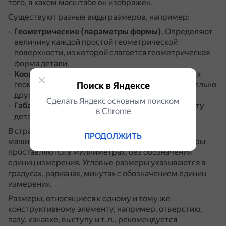
того, в каком масштабе он изображён.
Существуют разные виды размеров, например:
Геометрические (параметры формы)
.
Определяют
величину каждой простой геометрической
поверхности, из которой слагается геометрическая
форма детали.
Координатные
.
Определяют положение простых
геометрических тел (их поверхностей) относительно
Поиск в Яндексе
друг друга.
Сделать Яндекс основным поиском
Габаритные
.
Определяют длину, ширину и высоту
в Сhrome
детали.
В странах с метрической системой измерения на
ПРОДОЛЖИТЬ
машиностроительных чертежах линейные размеры
проставляются в миллиметрах, без обозначения
единиц измерения.
Угловые размеры указываются в
градусах, радианах, минутах с обозначением единиц
измерения.
Размеры, относящиеся к одному и тому же
конструктивному элементу, например, отверстию,
пазу, канавке, выступу и т. п., рекомендуется