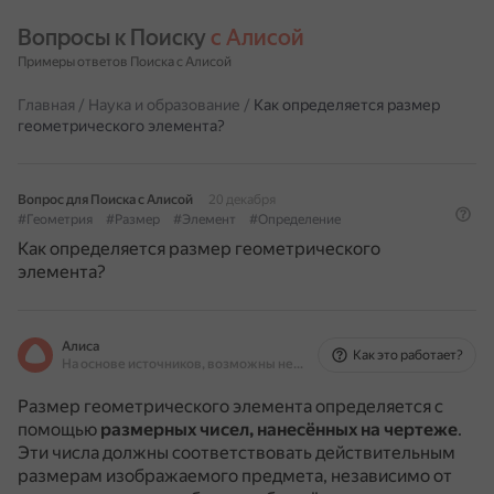
Вопросы к Поиску 
с Алисой
Примеры ответов Поиска с Алисой
Главная
/
Наука и образование
/
Как определяется размер
геометрического элемента?
Вопрос для Поиска с Алисой
20 декабря
#Геометрия
#Размер
#Элемент
#Определение
Как определяется размер геометрического
элемента?
Алиса
Как это работает?
На основе источников, возможны неточности
Размер геометрического элемента определяется с
помощью
размерных чисел, нанесённых на чертеже
.
Эти числа должны соответствовать действительным
размерам изображаемого предмета, независимо от