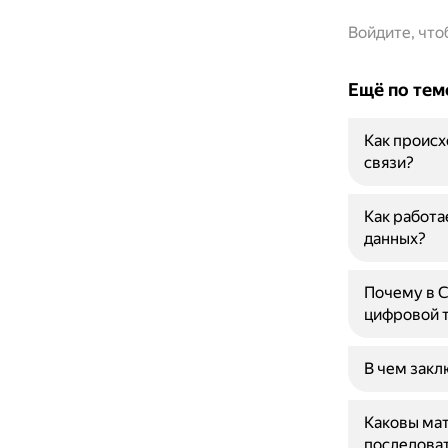
Войдите, чт
Ещё по тем
Как происх
связи?
Как работа
данных?
Почему в С
цифровой 
В чем закл
Каковы мат
последоват