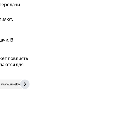
 передачи
лияют,
дачи.
В
жет повлиять
даются для
www.ru-ebyte.com
hr-portal.ru