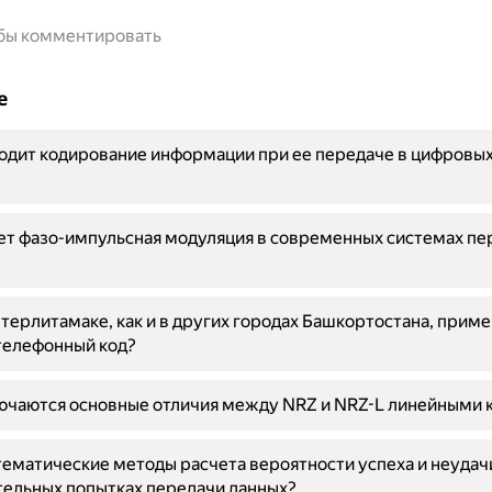
обы комментировать
е
одит кодирование информации при ее передаче в цифровых
ет фазо-импульсная модуляция в современных системах пе
терлитамаке, как и в других городах Башкортостана, прим
телефонный код?
ючаются основные отличия между NRZ и NRZ-L линейными 
ематические методы расчета вероятности успеха и неудач
ельных попытках передачи данных?