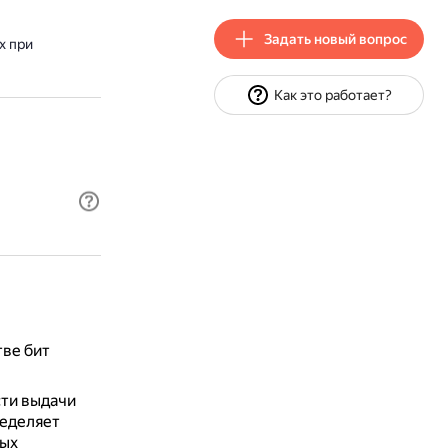
Задать новый вопрос
х при
Как это работает?
ве бит
ти выдачи
еделяет
ных