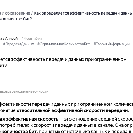
 и образование
/
Как определяется эффективность передачи данны
количестве бит?
а с Алисой
14 сентября
#ПередачаДанных
#ОграниченноеКоличествоБит
#ТеорияИнформации
ется эффективность передачи данных при ограниченном
ит?
ников, возможны неточности
ффективности передачи данных при ограниченном количест
понятие
относительной эффективной скорости передачи
.
ая эффективная скорость
— это отношение средней скорос
отребителю к скорости передачи данных в канале.
Она опр
 количества бит
, принятых от источника данных и передан