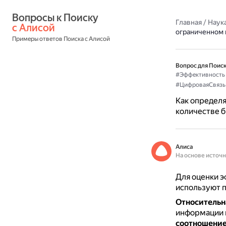
Вопросы к Поиску 
Главная
/
Наука
с Алисой
ограниченном 
Примеры ответов Поиска с Алисой
Вопрос для Поиск
#Эффективность
#ЦифроваяСвязь
Как определя
количестве б
Алиса
На основе источ
Для оценки э
используют 
Относительн
информации п
соотношение