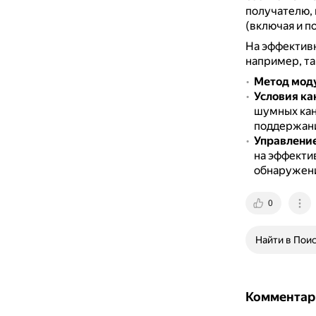
получателю,
(включая и п
На эффективн
например, та
Метод мод
Условия ка
шумных кан
поддержани
Управлени
на эффекти
обнаружени
0
Найти в Пои
Комментар