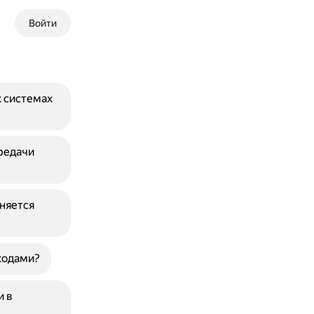
Войти
 системах
редачи
еняется
кодами?
и в