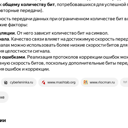
 к
общему количеству бит
, потребовавшихся для успешной
овторные передачи).
ость передачи данных при ограниченном количестве бит в
кие факторы:
уляции
.
От него зависит количество бит на символ.
нала
.
Качество связи влияет на достижимую скорость пере
алах можно использовать более низкие скорости битов для
я целостности сигнала.
е ошибками
.
Реализация протоколов коррекции ошибок мо
вную скорость битов, поскольку дополнительные биты пере
я ошибок и коррекции.
cyberleninka.ru
www.mashtab.org
www.rlocman.ru
ске
ии