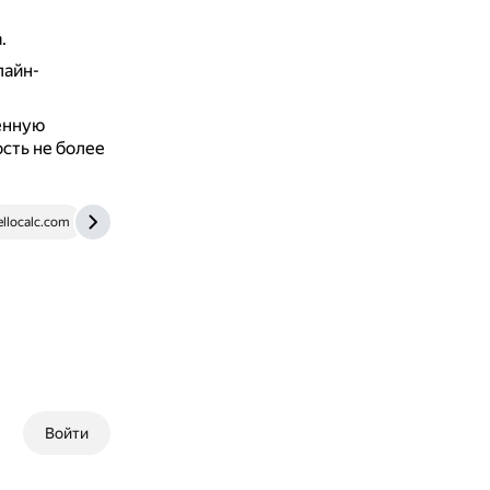
.
лайн-
ённую
сть не более
ellocalc.com
www.wikihow.com
Войти