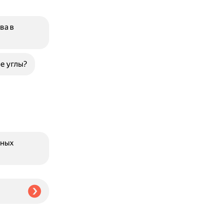
ва в
е углы?
нных