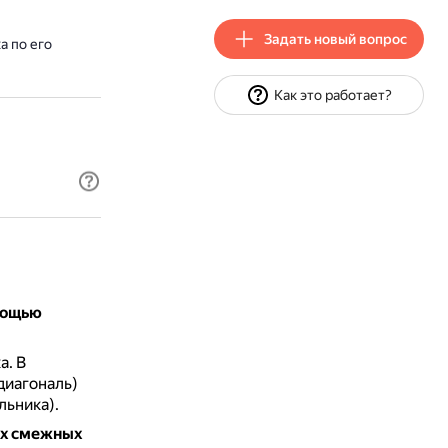
Задать новый вопрос
а по его
Как это работает?
мощью
а.
В
диагональ)
льника).
ух смежных