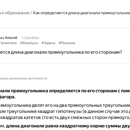
 и образование
/
Как определяется длина диагонали прямоугольник
а с Алисой
12 декабря
Геометрия
#Формулы
#Задача
#Решение
ется длина диагонали прямоугольника по его сторонам?
ников, возможны неточности
нали прямоугольника определяется по его сторонам с по
фагора
.
ямоугольника делят его на два прямоугольных треугольник
м треугольнике квадрат гипотенузы (в данном случае это 
квадратов катетов (то есть двух смежных сторон прямоуго
ом,
длина диагонали равна квадратному корню суммы дв