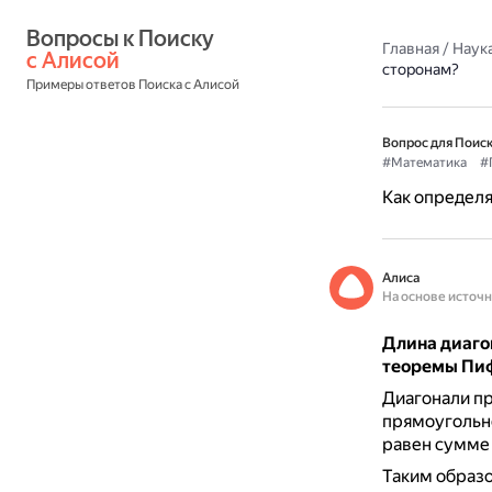
Вопросы к Поиску 
Главная
/
Наука
с Алисой
сторонам?
Примеры ответов Поиска с Алисой
Вопрос для Поиск
#Математика
#
Как определя
Алиса
На основе источ
Длина диаго
теоремы Пи
Диагонали пр
прямоугольно
равен сумме 
Таким образ