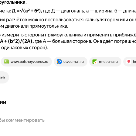
оугольника
.
чёта:
Д = √(а² + б²),
где Д — диагональ, а — ширина, б — длина
я расчётов можно воспользоваться калькулятором или он
м диагонали прямоугольника.
 измерить стороны прямоугольника и применить приближ
 A + (b^2)/(2A),
где А — большая сторона.
Она даёт погрешно
и одинаковых сторон).
www.bolshoyvopros.ru
otvet.mail.ru
m-strana.ru
h
ске
ии
обы комментировать