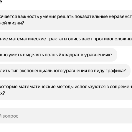
е
ючается важность умения решать показательные неравенст
ной жизни?
вние математические трактаты описывают противоположны
но уметь выделять полный квадрат в уравнениях?
лить тип экспоненциального уравнения по виду графика?
которые математические методы используются в совреме
х?