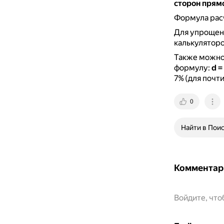
сторон прям
Формула рас
Для упрощени
калькуляторо
Также можно
формулу:
d =
7% (для почт
0
Найти в Пои
Комментар
Войдите, чт