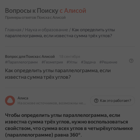
Вопросы к Поиску 
с Алисой
Примеры ответов Поиска с Алисой
Главная
/
Наука и образование
/
Как определить углы
параллелограмма, если известна сумма трёх углов?
Вопрос для Поиска с Алисой
18 сентября
#Параллелограмм
#Геометрия
#Углы
#Задача
#Решение
Как определить углы параллелограмма, если
известна сумма трёх углов?
Алиса
Как это работает?
На основе источников, возможны неточности
Чтобы определить углы параллелограмма, если
известна сумма трёх углов, нужно воспользоваться
свойством, что сумма всех углов в четырёхугольнике
(параллелограмме) равна 360°
.