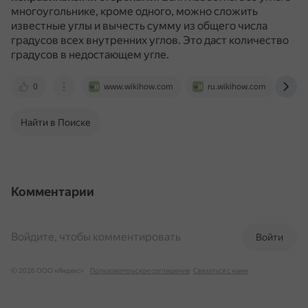
многоугольнике, кроме одного, можно сложить
известные углы и вычесть сумму из общего числа
градусов всех внутренних углов.
Это даст количество
градусов в недостающем угле.
0
www.wikihow.com
ru.wikihow.com
re
Найти в Поиске
Комментарии
Войдите, чтобы комментировать
Войти
© 2026 ООО «Яндекс»
Пользовательское соглашение
Связаться с нами