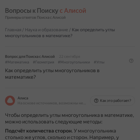
Вопросы к Поиску 
с Алисой
Примеры ответов Поиска с Алисой
Главная
/
Наука и образование
/
Как определить углы
многоугольников в математике?
Вопрос для Поиска с Алисой
22 сентября
#Математика
#Геометрия
#Многоугольники
#Углы
Как определить углы многоугольников в
математике?
Алиса
Как это работает?
На основе источников, возможны неточности
Чтобы определить углы многоугольника в математике,
можно использовать следующие методы:
Подсчёт количества сторон
.
У многоугольника
столько же углов, сколько и сторон.
Например, у