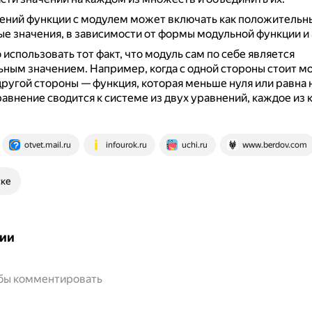
ений функции с модулем может включать как положительны
е значения, в зависимости от формы модульной функции и 
использовать тот факт, что модуль сам по себе является
ьным значением.
Например, когда с одной стороны стоит м
 другой стороны — функция, которая меньше нуля или равна 
равнение сводится к системе из двух уравнений, каждое из 
otvet.mail.ru
infourok.ru
uchi.ru
www.berdov.com
ске
ии
обы комментировать