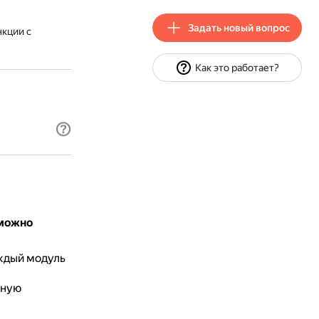
Задать новый вопрос
кции с
Как это работает?
 можно
аждый модуль
йную