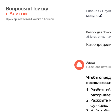
Вопросы к Поиску 
Главная
/
Наука
с Алисой
модулем?
Примеры ответов Поиска с Алисой
Вопрос для Поиск
#Математика
#
Как определи
Алиса
На основе источ
Чтобы опред
воспользова
Разбить об
раскрывае
Раскрыть 
функцию.
Найти обла