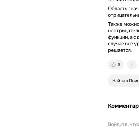
Область знач
отрицательны
Также можно 
неотрицател
функции, а с
случае всё у
решается.
0
Найти в Пои
Комментар
Войдите, чт