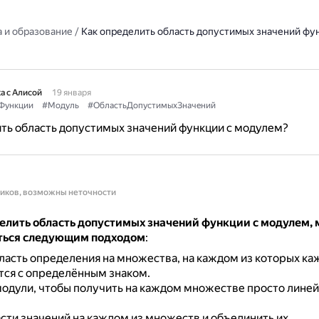
 и образование
/
Как определить область допустимых значений фун
а с Алисой
19 января
Функции
#Модуль
#ОбластьДопустимыхЗначений
ть область допустимых значений функции с модулем?
ников, возможны неточности
елить область допустимых значений функции с модулем,
ться следующим подходом
:
ласть определения на множества, на каждом из которых к
тся с определённым знаком.
модули, чтобы получить на каждом множестве просто лине
сти значений на каждом из множеств и объединить их.