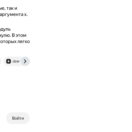
е, так и
аргумента x.
одуль
нулю.
В этом
которых легко
dzen.ru
Войти