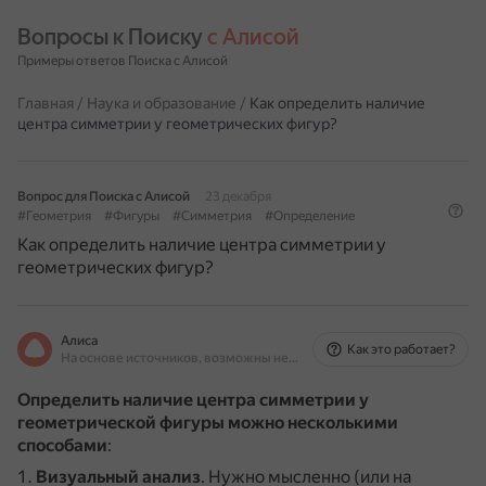
Вопросы к Поиску 
с Алисой
Примеры ответов Поиска с Алисой
Главная
/
Наука и образование
/
Как определить наличие
центра симметрии у геометрических фигур?
Вопрос для Поиска с Алисой
23 декабря
#Геометрия
#Фигуры
#Симметрия
#Определение
Как определить наличие центра симметрии у
геометрических фигур?
Алиса
Как это работает?
На основе источников, возможны неточности
Определить наличие центра симметрии у
геометрической фигуры можно несколькими
способами
:
Визуальный анализ
.
Нужно мысленно (или на