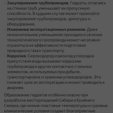
Закупоривание трубопроводов
.
Гидраты, отлагаясь
на стенках труб, уменьшают их пропускную
способность.
В худшем случае может произойти
закупоривание трубопроводов, арматуры и
оборудования.
Изменение эксплуатационных режимов
.
Даже
незначительное уменьшение проходного сечения
технологического газопровода может негативно
отразиться на эффективности подготовки
природного газа к транспорту.
Коррозия
.
Сероводород и диоксид углерода в
присутствии воды вызывают коррозию
трубопровода и других контактных стальных
элементов, используемых при добыче,
транспортировке и хранении углеводородов.
Это
снижает срок их эксплуатации и может приводить к
авариям.
Образование гидратов особенно опасно при
разработке месторождений Сибири и Крайнего
Севера, где низкие пластовые температуры и суровые
климатические условия создают благоприятные