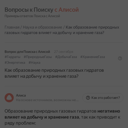
Вопросы к Поиску 
с Алисой
Примеры ответов Поиска с Алисой
Главная
/
Наука и образование
/
Как образование природных
газовых гидратов влияет на добычу и хранение газа?
Вопрос для Поиска с Алисой
27 сентября
#Гидраты
#ПриродныеГазы
#ДобычаГаза
#ХранениеГаза
#Энергетика
#Наука
Как образование природных газовых гидратов
влияет на добычу и хранение газа?
Алиса
Как это работает?
На основе источников, возможны неточности
Образование природных газовых гидратов
негативно
влияет на добычу и хранение газа
, так как приводит к
ряду проблем: