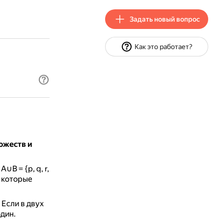
Задать новый вопрос
Как это работает?
ожеств и
 A∪B = {p, q, r,
, которые
.
Если в двух
дин.