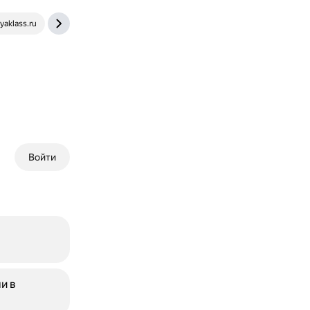
aklass.ru
ru.hexlet.io
Войти
и в