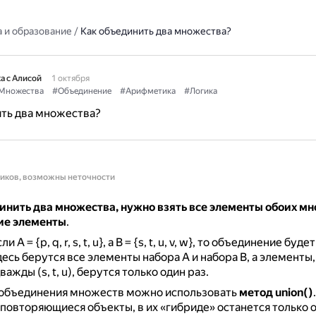
 и образование
/
Как объединить два множества?
а с Алисой
1 октября
Множества
#Объединение
#Арифметика
#Логика
ить два множества?
ников, возможны неточности
инить два множества, нужно взять все элементы обоих мн
ие элементы
.
A = {p, q, r, s, t, u}, а B = {s, t, u, v, w}, то объединение будет
есь берутся все элементы набора A и набора B, а элементы
ажды (s, t, u), берутся только один раз.
я объединения множеств можно использовать
метод union()
 повторяющиеся объекты, в их «гибриде» останется только о