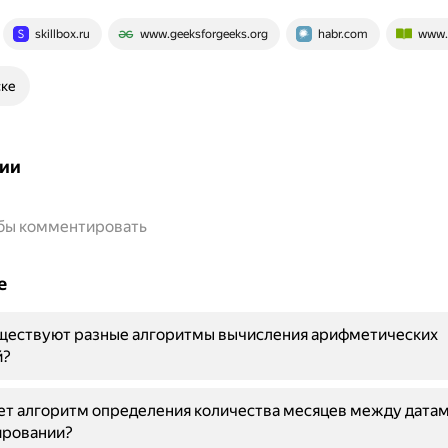
skillbox.ru
www.geeksforgeeks.org
habr.com
www.y
ске
ии
обы комментировать
е
ществуют разные алгоритмы вычисления арифметических
й?
ет алгоритм определения количества месяцев между датам
ровании?