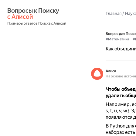
Вопросы к Поиску 
Главная
/
Наука
с Алисой
Примеры ответов Поиска с Алисой
Вопрос для Поиск
#Математика
#
Как объедин
Алиса
На основе источ
Чтобы объед
удалить общ
Например, если 
s, t, u, v, w}.
Зд
появляются дв
В Python дл
наборах есть