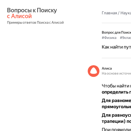
Вопросы к Поиску 
Главная
/
Наука
с Алисой
Примеры ответов Поиска с Алисой
Вопрос для Поиск
#Физика
#9кла
Как найти пу
Алиса
На основе источ
Чтобы найти 
определить 
Для равноме
прямоугольн
Для равноус
трапеции) п
При прямоли