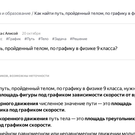
 и образование
/
Как найти путь, пройденный телом, по графику в ф
а с Алисой
20 октября
сс
#График
#Путь
#Тело
#Задача
#Решение
ть, пройденный телом, по графику в физике 9 класса?
ников, возможны неточности
путь, пройденный телом, по графику в физике 9 класса, нуж
площадь фигуры под графиком зависимости скорости от 
рного движения
численное значение пути — это
площадь
ика под графиком скорости
.
коренного движения
путь тела — это
площадь треугольник
од графиком скорости
.
нейном равномерном или неравномерном движении моду