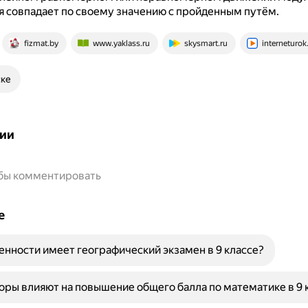
 совпадает по своему значению с пройденным путём.
fizmat.by
www.yaklass.ru
skysmart.ru
interneturok
ске
ии
обы комментировать
е
енности имеет географический экзамен в 9 классе?
оры влияют на повышение общего балла по математике в 9 