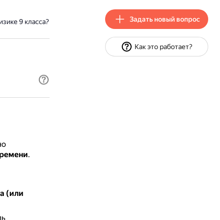
Задать новый вопрос
изике 9 класса?
Как это работает?
но
времени
.
а (или
ль