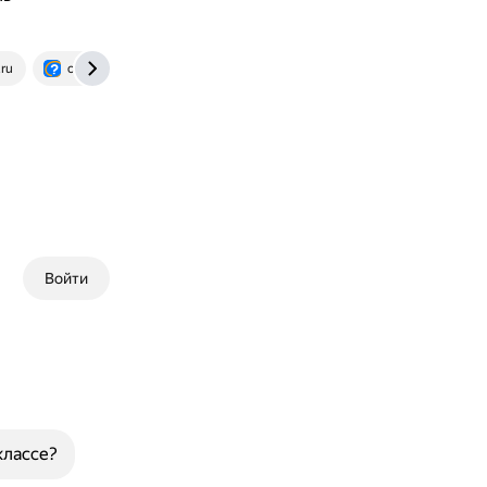
.ru
otvet.mail.ru
Войти
классе?