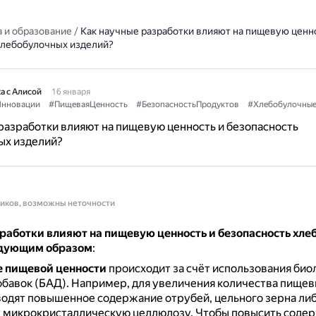
 и образование
/
Как научные разработки влияют на пищевую ценн
хлебобулочных изделий?
а с Алисой
16 января
нновации
#ПищеваяЦенность
#БезопасностьПродуктов
#Хлебобулочные
разработки влияют на пищевую ценность и безопасность
ых изделий?
ников, возможны неточности
работки влияют на пищевую ценность и безопасность хле
едующим образом
:
 пищевой ценности
происходит за счёт использования био
обавок (БАД).
Например, для увеличения количества пищев
водят повышенное содержание отрубей, цельного зерна ли
 микрокристаллическую целлюлозу.
Чтобы повысить содер