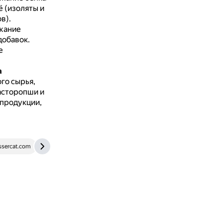
 (изоляты и
в).
жание
добавок.
е
а
го сырья,
асторопши и
 продукции,
sercat.com
moluch.ru