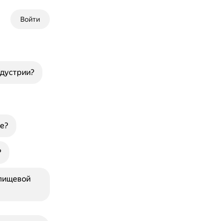
Войти
ндустрии?
е?
?
 пищевой