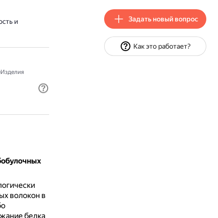
Задать новый вопрос
ость и
Как это работает?
Изделия
бобулочных
логически
ых волокон в
бо
жание белка