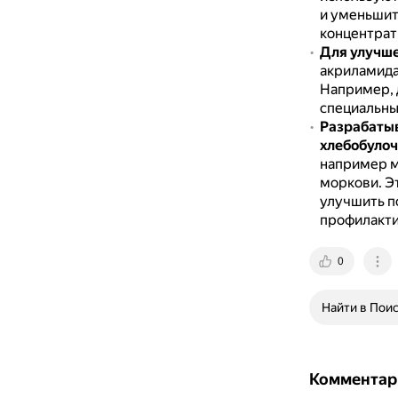
и уменьшит
концентрат
Для улучше
акриламида
Например, 
специальны
Разрабаты
хлебобуло
например м
моркови.
Э
улучшить п
профилакти
0
Найти в Пои
Комментар