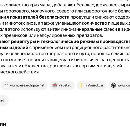
ь количество крахмала, добавляют белоксодержащее сырьё
ы горохового, молочного, соевого или сывороточного белко
ния показателей безопасности
продукции снижают содер
 и микотоксинов, а также уменьшают количество пищевых 
для этого используют витаминно-минеральные смеси в вид
х премиксов или капсулированных препаратов.
вают рецептуры и технологические режимы производств
чных изделий
с применением нетрадиционного растительно
уки цельносмолотого зерна сорго и нута, порошка семян р
то позволяет повысить пищевую и биологическую ценность
оказатели её качества, расширить ассортимент изделий
ческого действия.
www.researchgate.net
vsuet.ru
infourok.ru
www.dis
ске
ии