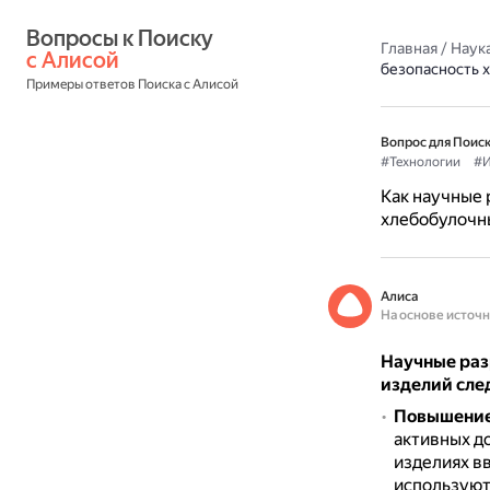
Вопросы к Поиску 
Главная
/
Наука
с Алисой
безопасность 
Примеры ответов Поиска с Алисой
Вопрос для Поиск
#Технологии
#И
Как научные 
хлебобулочн
Алиса
На основе источ
Научные раз
изделий сл
Повышение
активных д
изделиях в
используют