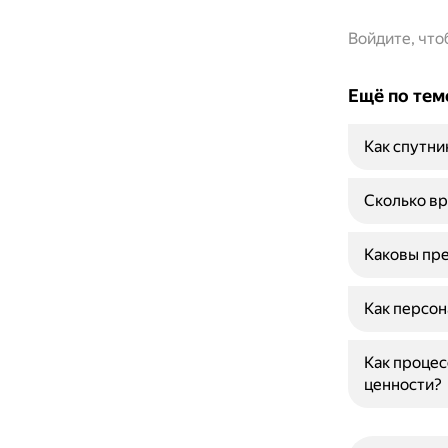
Войдите, чт
Ещё по тем
Как спутни
Сколько вр
Каковы пре
Как персон
Как процес
ценности?