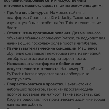
обучение, нейронные сети и искусственный
интеллект, можно следовать таким рекомендациям:
Пройти онлайн-курсы
.
Их можно найти на
платформах Coursera, edX и Udacity.
Также можно
изучать учебные пособия на YouTube и технические
блоги.
Освоить язык программирования
.
Для машинного
обучения обычно используют Python, он подходит для
начинающих, поскольку более прост и читабелен.
Изучить математические концепции
.
Машинное
обучение охватывает некоторые темы из линейной
алгебры, статистики и теории вероятности.
Использовать платформы и библиотеки
искусственного интеллекта
.
Например, TensorFlow,
PyTorch и Keras предоставляют необходимые
инструменты.
Попрактиковаться в проектах
.
Начать стоит с
небольших проектов, таких как простая модель
прогнозирования или чат-бот.
Такие веб-сайты, как
Kaggle, предоставляют практические задачи и наборы
данных для работы.