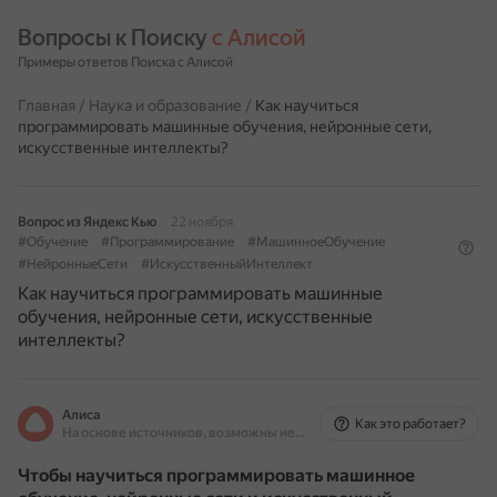
Вопросы к Поиску 
с Алисой
Примеры ответов Поиска с Алисой
Главная
/
Наука и образование
/
Как научиться
программировать машинные обучения, нейронные сети,
искусственные интеллекты?
Вопрос из Яндекс Кью
22 ноября
#Обучение
#Программирование
#МашинноеОбучение
#НейронныеСети
#ИскусственныйИнтеллект
Как научиться программировать машинные
обучения, нейронные сети, искусственные
интеллекты?
Алиса
Как это работает?
На основе источников, возможны неточности
Чтобы научиться программировать машинное