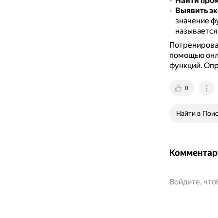
Найти пром
Выявить э
значение ф
называется
Потренироват
помощью онл
функций. Опр
0
Найти в Пои
Комментар
Войдите, чт