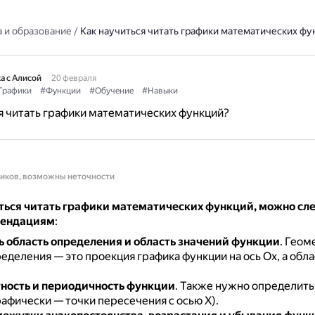
 и образование
/
Как научиться читать графики математических фу
а с Алисой
20 февраля
Графики
#Функции
#Обучение
#Навыки
я читать графики математических функций?
ников, возможны неточности
ться читать графики математических функций, можно сл
мендациям
:
 область определения и область значений функции
.
Геом
еделения — это проекция графика функции на ось Ох, а обл
.
тность и периодичность функции
.
Также нужно определить
афически — точки пересечения с осью Х).