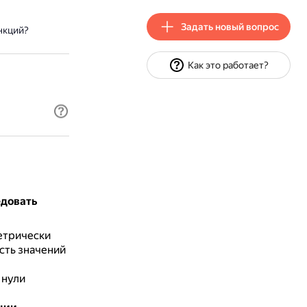
Задать новый вопрос
нкций?
Как это работает?
едовать
етрически
асть значений
 нули