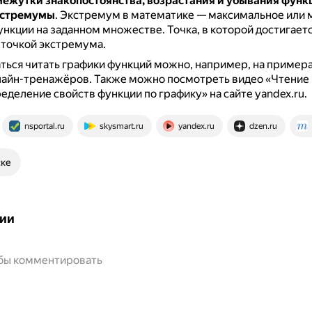
ежутки знакопостоянства, возрастания и убывания функ
кстремумы
.
Экстремум в математике — максимальное или
ункции на заданном множестве.
Точка, в которой достигает
 точкой экстремума.
ься читать графики функций можно, например, на примера
айн-тренажёров.
Также можно посмотреть видео «Чтение
еделение свойств функции по графику» на сайте yandex.ru.
nsportal.ru
skysmart.ru
yandex.ru
dzen.ru
ске
ии
обы комментировать