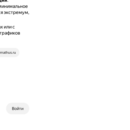
ции
.
 минимальное
ся экстремум,
х или с
 графиков
mathus.ru
Войти