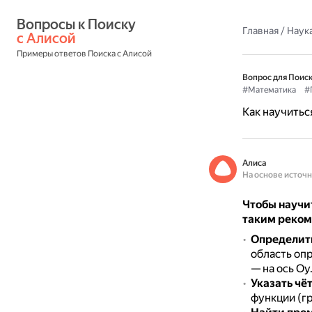
Вопросы к Поиску 
Главная
/
Наука
с Алисой
Примеры ответов Поиска с Алисой
Вопрос для Поиск
#Математика
#
Как научитьс
Алиса
На основе источ
Чтобы научи
таким реко
Определить
область опр
— на ось Оy
Указать чё
функции (гр