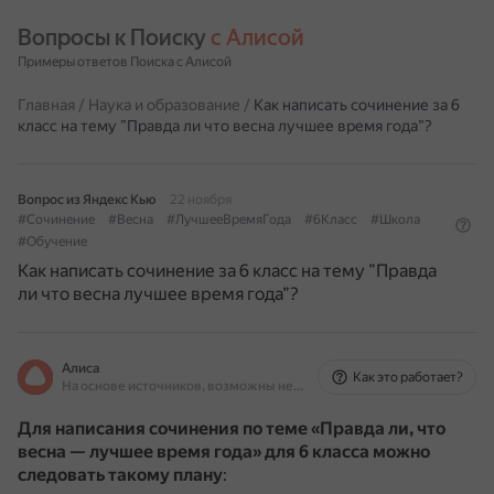
Вопросы к Поиску 
с Алисой
Примеры ответов Поиска с Алисой
Главная
/
Наука и образование
/
Как написать сочинение за 6
класс на тему ”Правда ли что весна лучшее время года”?
Вопрос из Яндекс Кью
22 ноября
#Сочинение
#Весна
#ЛучшееВремяГода
#6Класс
#Школа
#Обучение
Как написать сочинение за 6 класс на тему ”Правда
ли что весна лучшее время года”?
Алиса
Как это работает?
На основе источников, возможны неточности
Для написания сочинения по теме «Правда ли, что
весна — лучшее время года» для 6 класса можно
следовать такому плану
: