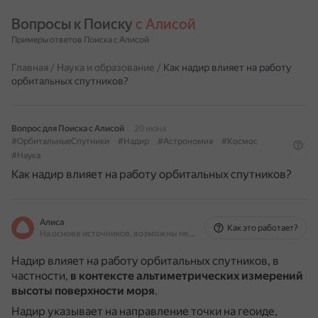
Вопросы к Поиску 
с Алисой
Примеры ответов Поиска с Алисой
Главная
/
Наука и образование
/
Как надир влияет на работу
орбитальных спутников?
Вопрос для Поиска с Алисой
20 июня
#ОрбитальныеСпутники
#Надир
#Астрономия
#Космос
#Наука
Как надир влияет на работу орбитальных спутников?
Алиса
Как это работает?
На основе источников, возможны неточности
Надир влияет на работу орбитальных спутников, в
частности,
в контексте альтиметрических измерений
высоты поверхности моря
.
Надир указывает на направление точки на геоиде,