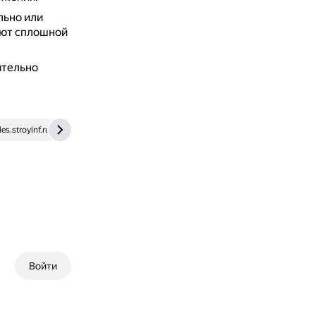
льно или
яют сплошной
ительно
iles.stroyinf.ru
tehpis.ru
Войти