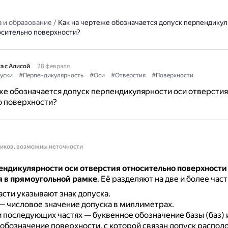
 и образование
/
Как на чертеже обозначается допуск перпендикул
осительно поверхности?
а с Алисой
28 февраля
уски
#Перпендикулярность
#Оси
#Отверстия
#Поверхности
же обозначается допуск перпендикулярности оси отверстия
о поверхности?
ников, возможны неточности
ендикулярности оси отверстия относительно поверхности
я в прямоугольной рамке
.
Её разделяют на две и более част
асти указывают знак допуска.
— числовое значение допуска в миллиметрах.
и последующих частях — буквенное обозначение базы (баз) 
обозначение поверхности, с которой связан допуск распол