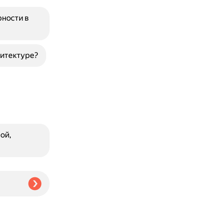
рности в
хитектуре?
ой,