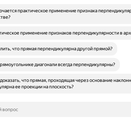
ючается практическое применение признака перпендикуля
стве?
тическое применение признаков перпендикулярности в ар
лить, что прямая перпендикулярна другой прямой?
рямоугольнике диагонали всегда перпендикулярны?
доказать, что прямая, проходящая через основание наклонн
лярна ее проекции на плоскость?