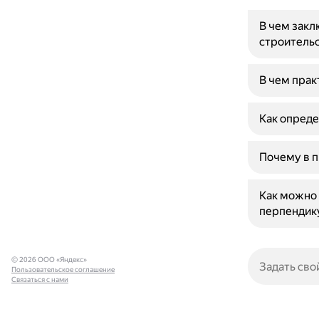
В чем закл
строитель
В чем прак
Как опреде
Почему в п
Как можно 
перпендику
© 2026 ООО «Яндекс»
Пользовательское соглашение
Связаться с нами