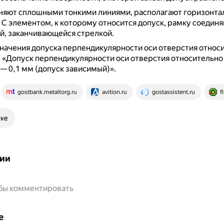
няют сплошными тонкими линиями, располагают горизонта
.
С элементом, к которому относится допуск, рамку соедин
й, заканчивающейся стрелкой.
ачения допуска перпендикулярности оси отверстия относ
 «Допуск перпендикулярности оси отверстия относительно
— 0,1 мм (допуск зависимый)».
gostbank.metaltorg.ru
avition.ru
gostassistent.ru
f
ске
ии
обы комментировать
е