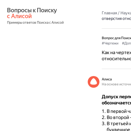
Вопросы к Поиску 
Главная
/
Наука
с Алисой
отверстия отн
Примеры ответов Поиска с Алисой
Вопрос для Поиск
#Чертежи
#Доп
Как на черте
относительн
Алиса
На основе источ
Допуск перп
обозначаетс
В первой ч
Во второй 
В третьей 
буквенное 