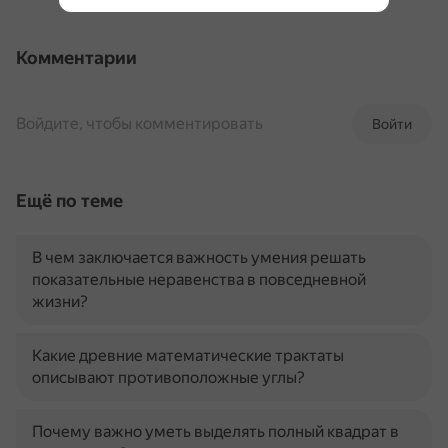
Комментарии
Войдите, чтобы комментировать
Войти
Ещё по теме
В чем заключается важность умения решать
показательные неравенства в повседневной
жизни?
Какие древние математические трактаты
описывают противоположные углы?
Почему важно уметь выделять полный квадрат в