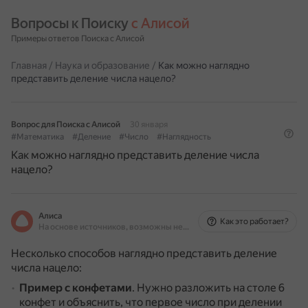
Вопросы к Поиску 
с Алисой
Примеры ответов Поиска с Алисой
Главная
/
Наука и образование
/
Как можно наглядно
представить деление числа нацело?
Вопрос для Поиска с Алисой
30 января
#Математика
#Деление
#Число
#Наглядность
Как можно наглядно представить деление числа
нацело?
Алиса
Как это работает?
На основе источников, возможны неточности
Несколько способов наглядно представить деление
числа нацело:
Пример с конфетами
.
Нужно разложить на столе 6
конфет и объяснить, что первое число при делении