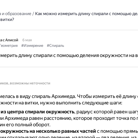
 и образование
/
Как можно измерить длину спирали с помощью де
 витки?
а с Алисой
6 мая
Геометрия
#Измерение
#Спираль
мерить длину спирали с помощью деления окружности на в
ников, возможны неточности
елась в виду спираль Архимеда.
Чтобы измерить её длину
жности на витки, нужно выполнить следующие шаги:
 из центра спирали окружность
, радиус которой равен шаг
и Архимеда равен расстоянию, которое проходит точка по
дин его полный оборот.
 окружность на несколько равных частей
с помощью прямы
ии откладывают одно деление, на второй — два деления, на