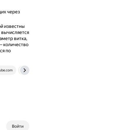
щих через
ой известны
а
вычисляется
иаметр витка,
 — количество
ся по
ube.com
www.dvfu.ru
Войти