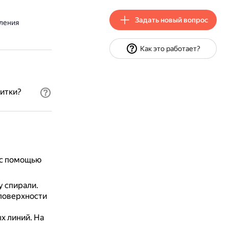
Задать новый вопрос
ления
Как это работает?
итки?
 с помощью
у спирали.
 поверхности
х линий.
На