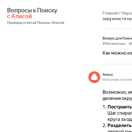
Вопросы к Поиску 
Главная
/
Наука
с Алисой
окружности на
Примеры ответов Поиска с Алисой
Вопрос для Поиск
#Математика
#
Как можно из
Алиса
На основе источ
Возможно, им
деления окру
Построить
Шаг спирал
круга за о
Разделить
первой лин