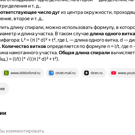
ри деления и т. д..
оответствующее число дуг
из центра окружности, проходя
ние, второе и т. д..
ить длину спирали, можно использовать формулу, в котор
диаметр и длина участка.
В таком случае
длина одного витк
фагора: L² = (π |* d)² + t², где L — длина одного витка, d — д
.
Количество витков
определяется по формуле n = l/t, где n
длина намотанного участка.
Общая длина спирали
вычисляет
 = (l/t) |* √((π |* d)² + t²).
www.bibliofond.ru
otvet.mail.ru
dzen.ru
www.yout
ске
ии
обы комментировать