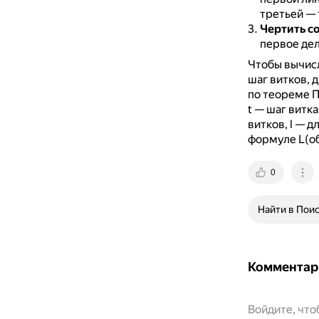
третьей — т
Чертить с
первое деле
Чтобы вычисл
шаг витков, 
по теореме Пи
t — шаг витка
витков, l — 
формуле L(общ.)
0
Найти в Пои
Комментар
Войдите, чт