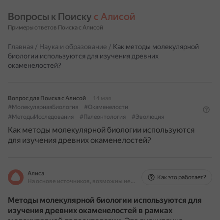
Вопросы к Поиску 
с Алисой
Примеры ответов Поиска с Алисой
Главная
/
Наука и образование
/
Как методы молекулярной
биологии используются для изучения древних
окаменелостей?
Вопрос для Поиска с Алисой
14 мая
#МолекулярнаяБиология
#Окаменелости
#МетодыИсследования
#Палеонтология
#Эволюция
Как методы молекулярной биологии используются
для изучения древних окаменелостей?
Алиса
Как это работает?
На основе источников, возможны неточности
Методы молекулярной биологии используются для
изучения древних окаменелостей в рамках