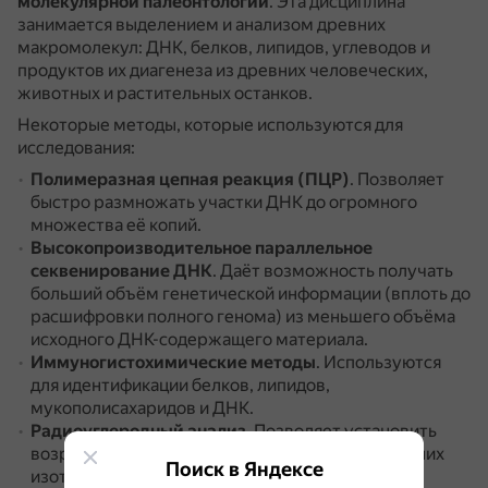
молекулярной палеонтологии
.
Эта дисциплина
занимается выделением и анализом древних
макромолекул: ДНК, белков, липидов, углеводов и
продуктов их диагенеза из древних человеческих,
животных и растительных останков.
Некоторые методы, которые используются для
исследования:
Полимеразная цепная реакция (ПЦР)
.
Позволяет
быстро размножать участки ДНК до огромного
множества её копий.
Высокопроизводительное параллельное
секвенирование ДНК
.
Даёт возможность получать
больший объём генетической информации (вплоть до
расшифровки полного генома) из меньшего объёма
исходного ДНК-содержащего материала.
Иммуногистохимические методы
.
Используются
для идентификации белков, липидов,
мукополисахаридов и ДНК.
Радиоуглеродный анализ
.
Позволяет установить
возраст образцов на основании соотношения в них
Поиск в Яндексе
изотопов углерода.